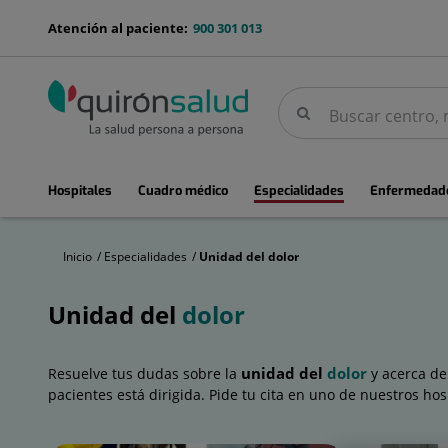
Saltar al contenido
menu-
Atención al paciente:
900 301 013
telefono
Buscar
Buscar
menuPrincipal
Hospitales
Cuadro médico
Especialidades
Enfermedade
Inicio
Especialidades
Unidad del dolor
Unidad del
dolor
Unidad
del
dolor
unidad del
dolor
Resuelve tus dudas sobre la
y acerca de
pacientes está dirigida. Pide tu cita en uno de nuestros hos