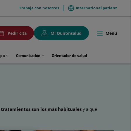
menuTop
Trabaja con nosotros
International patient
uPedirCita
Menú
Pedir cita
Mi Quirónsalud
Toggle
navigation
upo
Comunicación
Orientador de salud
tratamientos son los más habituales
é
y a qué