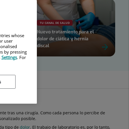
TU CANAL DE SALUD
Nuevo tratamiento para el
untries whose
dolor de ciática y hernia
or user
discal
sonalised
es by pressing
s
Settings
. For
s
nte tras una cirugía. Como cada persona lo percibe de
sonalizado posible.
ada tipo de
dolor
. El trabajo de laboratorio es, por lo tanto,