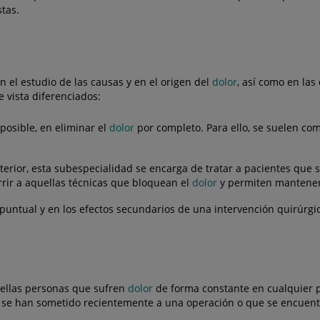
stas.
 el estudio de las causas y en el origen del
dolor
, así como en las
e vista diferenciados:
 posible, en eliminar el
dolor
por completo. Para ello, se suelen c
rior, esta subespecialidad se encarga de tratar a pacientes que 
rrir a aquellas técnicas que bloquean el
dolor
y permiten mantener 
untual y en los efectos secundarios de una intervención quirúrgica
uellas personas que sufren
dolor
de forma constante en cualquier p
se han sometido recientemente a una operación o que se encuentr