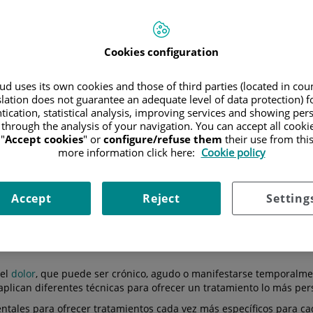
Cookies configuration
TU CANAL DE SALUD
do nuevas
¿Fibromialgia o fatiga
d uses its own cookies and those of third parties (located in co
entas para un
crónica? Claves para no
slation does not guarantee an adequate level of data protection) f
tico más preciso...
confundirlas
tication, statistical analysis, improving services and showing per
 through the analysis of your navigation. You can accept all cooki
"
Accept cookies
" or
configure/refuse them
their use from thi
more information click here:
Cookie policy
consulta
Hospitales
Cuadro médico
Accept
Reject
Setting
 el
dolor
, que puede ser crónico, agudo o manifestarse temporalme
plican diferentes técnicas para ofrecer un tratamiento lo más per
entales para ofrecer tratamientos cada vez más específicos para c