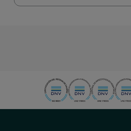
menu-
social