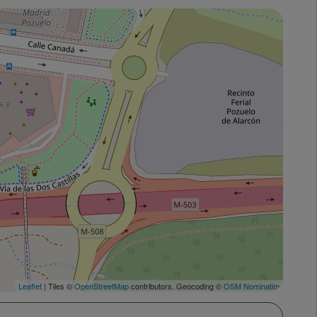
Leaflet
| Tiles ©
OpenStreetMap
contributors. Geocoding ©
OSM Nominatim