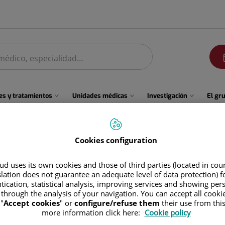
men
s y tratamientos
Unidades médicas
Investigación
El gr
Cookies configuration
zuelo
d uses its own cookies and those of third parties (located in co
venida de Europa, 26 (Edificio Ática 1)
slation does not guarantee an adequate level of data protection) f
tication, statistical analysis, improving services and showing per
8224 Pozuelo de Alarcón Madrid
 through the analysis of your navigation. You can accept all cooki
"
Accept cookies
" or
configure/refuse them
their use from thi
more information click here:
Cookie policy
914 521 990
Pide 