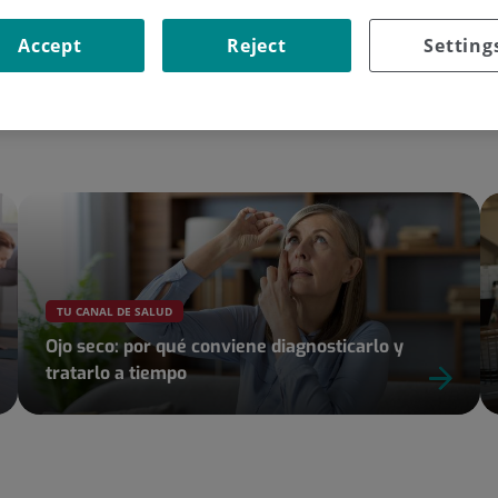
Accept
Reject
Setting
Ir a la web
TU CANAL DE SALUD
Ojo seco: por qué conviene diagnosticarlo y
tratarlo a tiempo