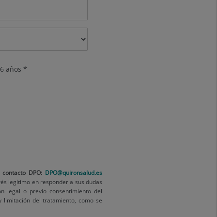
6 años *
 contacto
DPO:
DPO@quironsalud.es
rés legítimo en responder a sus dudas
n legal o previo consentimiento del
y limitación del tratamiento, como se