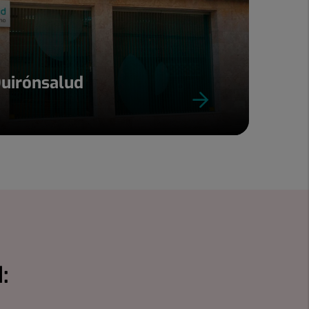
Quirónsalud
: