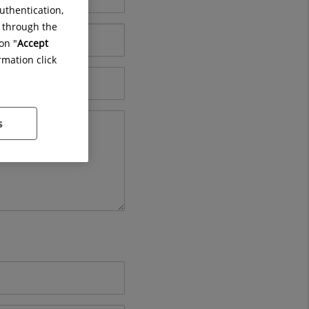
uthentication,
g through the
on "
Accept
rmation click
s