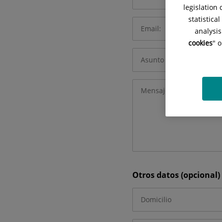
obligatorios
legislation
statistica
analysis
cookies
" 
Otros datos (opcional)