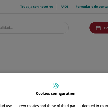
menuTop
Trabaja con nosotros
FAQS
Formulario de conta
menuAcce
Pe
estro centro
Pacientes y visitantes
Comunicación
lguno de los temas presentes en la Web, puede realizarlo desde e
Cookies configuration
ud uses its own cookies and those of third parties (located in cou