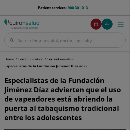
Jump to content
menu-
Patient services:
900 301 013
telefono
menuPedirCita
Make
My
Togg
Menu
an
Quirónsalud
navi
appointment
Search
Search
Home
Communication
Current events
Especialistas de la Fundación Jiménez Díaz advierten que el uso de vapeadores está abriendo la puerta al tabaquismo tradicional entre los adolescentes
Especialistas
de
Especialistas de la Fundación
la
Jiménez Díaz advierten que el uso
Fundación
Jiménez
de vapeadores está abriendo la
Díaz
puerta al tabaquismo tradicional
advierten
que
entre los adolescentes
el
uso