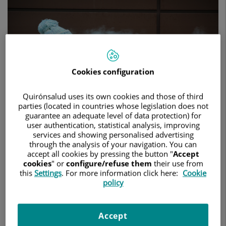
de
vapeadores
está
abriendo
la
puerta
al
Cookies configuration
tabaquismo
tradicional
entre
Quirónsalud uses its own cookies and those of third
los
parties (located in countries whose legislation does not
adolescentes
guarantee an adequate level of data protection) for
user authentication, statistical analysis, improving
services and showing personalised advertising
through the analysis of your navigation. You can
accept all cookies by pressing the button "
Accept
31 de mayo de 2024
cookies
" or
configure/refuse them
their use from
this
Settings
. For more information click here:
Cookie
HOSPITAL UNIVERSITARIO FUNDACIÓN JIMÉNEZ DÍAZ
policy
En el marco del Día Mundial Sin Tabaco, que se celebra hoy,
el hospital impartió un taller de prevención del tabaquismo
a estudiantes de la ESO
Accept