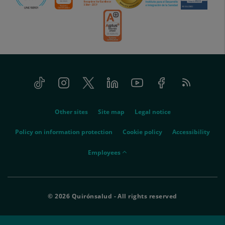
Tiktok
Instagram
Twitter
Linkedin
Youtube
Facebook
Feed
menu-
RSS
social
menu-
Other sites
Site map
Legal notice
legal
Policy on information protection
Cookie policy
Accessibility
menu-
Employees
empleados
© 2026 Quirónsalud - All rights reserved