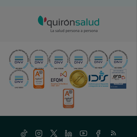
Tiktok
Instagram
Twitter
Linkedin
Youtube
Facebook
Feed
menu-
RSS