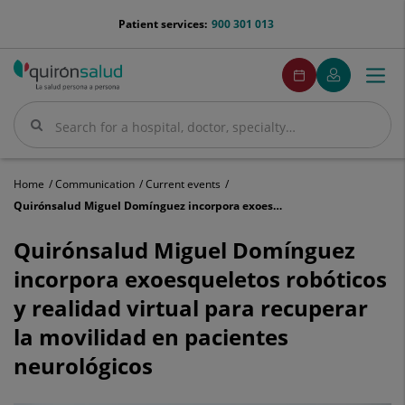
Jump to content
menu-
Patient services:
900 301 013
telefono
menuPedirCita
Make
My
Togg
Menu
an
Quirónsalud
navi
appointment
Search
Search
Home
Communication
Current events
Quirónsalud Miguel Domínguez incorpora exoesqueletos robóticos y realidad virtual para recuperar la movilidad en pacientes neurológicos
Quirónsalud
Miguel
Quirónsalud Miguel Domínguez
Domínguez
incorpora exoesqueletos robóticos
incorpora
exoesqueletos
y realidad virtual para recuperar
robóticos
la movilidad en pacientes
y
realidad
neurológicos
virtual
para