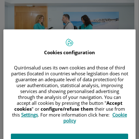
recuperar
la
movilidad
en
pacientes
neurológicos
Cookies configuration
Quirónsalud uses its own cookies and those of third
parties (located in countries whose legislation does not
guarantee an adequate level of data protection) for
user authentication, statistical analysis, improving
services and showing personalised advertising
21 de mayo de 2026
through the analysis of your navigation. You can
accept all cookies by pressing the button "
Accept
HOSPITAL QUIRÓNSALUD MIGUEL DOMÍNGUEZ
cookies
" or
configure/refuse them
their use from
this
Settings
. For more information click here:
Cookie
El hospital pontevedrés es uno de los tres centros del Grupo
policy
Quirónsalud en adquirir esta tecnología, junto al Hospital
Quirónsalud Bizkaia y al Hospital Universitario Fundación
Jiménez Díaz