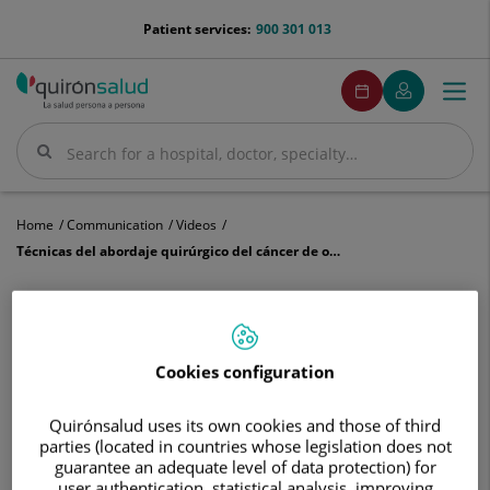
Jump to content
menu-
Patient services:
900 301 013
telefono
menuPedirCita
Make
My
Togg
Menu
an
Quirónsalud
navi
appointment
Search
Search
Home
Communication
Videos
Técnicas del abordaje quirúrgico del cáncer de ovarios
Técnicas del abordaje quirúrgico
del cáncer de ovarios
Cookies configuration
Quirónsalud uses its own cookies and those of third
parties (located in countries whose legislation does not
guarantee an adequate level of data protection) for
user authentication, statistical analysis, improving