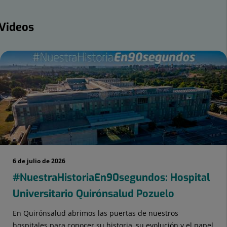
ideos
Videos
mber
ders:
6 de julio de 2026
#NuestraHistoriaEn90segundos: Hospital
Universitario Quirónsalud Pozuelo
En Quirónsalud abrimos las puertas de nuestros
hospitales para conocer su historia, su evolución y el papel