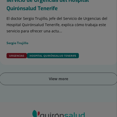
servicio de Urgencias del Hospital
Quirónsalud Tenerife
El doctor Sergio Trujillo, jefe del Servicio de Urgencias del
Hospital Quirónsalud Tenerife, explica cómo trabaja este
servicio para ofrecer una actu...
Sergio Trujillo
URGENCIAS
HOSPITAL QUIRÓNSALUD TENERIFE
View more
ider