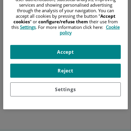
services and showing personalised advertising
through the analysis of your navigation. You can
accept all cookies by pressing the button "
Accept
cookies
" or
configure/refuse them
their use from
this
Settings
. For more information click here:
Cookie
policy
7 de mayo de 2025
GINECOLOGÍA Y OBSTETRICIA
HOSPITAL QUIRÓNSALUD TENERIFE
Accept
: El doctor José Antonio Pérez, jefe del Servicio de Ginecología
del hospital Quirónsalud Tenerife explica las diferentes
Reject
técnicas quirúrgicas del abordaje del cáncer de ovario
resaltando las ventajas del abordaje quirúrgico en estadios
Settings
precoces.
Tweet
Share
Share
this
on
on
Facebook
Linkedin