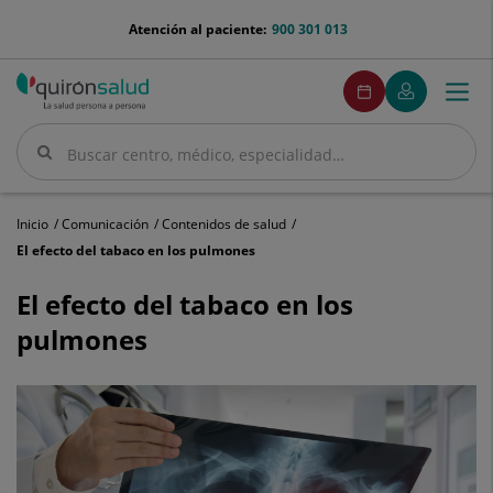
Saltar al contenido
menu-
Atención al paciente:
900 301 013
telefono
menuPedirCita
Pedir
Mi
Togg
Menú
cita
Quirónsalud
navi
Buscar
Buscar
Inicio
Comunicación
Contenidos de salud
El efecto del tabaco en los pulmones
El
efecto
El efecto del tabaco en los
del
pulmones
tabaco
en
los
pulmones