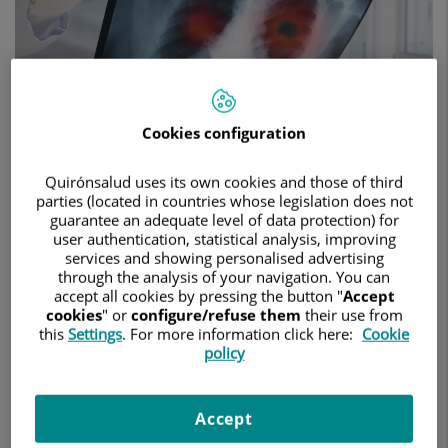
Cookies configuration
Quirónsalud uses its own cookies and those of third
28 de mayo de 2024
parties (located in countries whose legislation does not
guarantee an adequate level of data protection) for
HOSPITAL UNIVERSITARI SAGRAT COR
NEUMOLOGÍA
user authentication, statistical analysis, improving
services and showing personalised advertising
through the analysis of your navigation. You can
Con motivo de la Semana Mundial Sin Tabaco, a lo largo de la
accept all cookies by pressing the button "
Accept
semana hablamos con distintos doctores del Hospital
cookies
" or
configure/refuse them
their use from
Universitari Sagrat Cor sobre los riesgos del tabaco. Lo
this
Settings
. For more information click here:
Cookie
haremos desde diversas especialidades: neumología,
policy
dermatología y ginecología. Porque el tabaco no sólo afecta a
los pulmones. Además, charlamos con una trabajadora del
Accept
centro, la directora de personas del HUSC, exfumadora, que
nos explica cómo dejó de fumar y los beneficios que ha