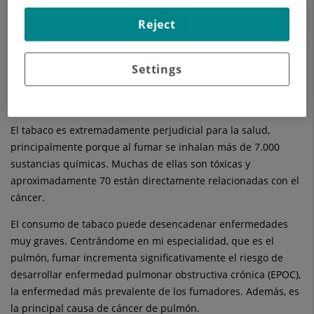
obtenido al respecto.
Reject
Dr. Erik Odreman, Jefe del Servicio
Hoy hablamos con el
de Neumología del HUSC
.
Settings
¿Doctor, qué provoca el tabaco en nuestro cuerpo?
El tabaco es extremadamente perjudicial para la salud,
principalmente porque al fumar se inhalan más de 7.000
sustancias químicas. Muchas de ellas son tóxicas y
aproximadamente 70 están directamente relacionadas con el
cáncer.
El consumo de tabaco puede desencadenar enfermedades
muy graves. Centrándome en mi especialidad, que es el
pulmón, fumar incrementa significativamente el riesgo de
desarrollar enfermedad pulmonar obstructiva crónica (EPOC),
la enfermedad más prevalente de los fumadores. Además, es
la principal causa de cáncer de pulmón.