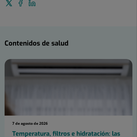
Enviar
Compartir
Compartir
a
en
en
Twitter
Facebook
Linkedin
Contenidos
de
Contenidos de salud
salud
7 de agosto de 2026
Temperatura, filtros e hidratación: las