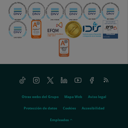
Tiktok
Instagram
Twitter
Linkedin
Youtube
Facebook
Feed
menu-
RSS
social
menu-
Otras webs del Grupo
Mapa Web
Aviso legal
legal
Protección de datos
Cookies
Accesibilidad
menu-
Empleados
empleados