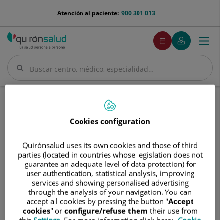
Saltar al contenido
menu-
Atención al paciente:
900 301 013
telefono
menuPedirCita
Pedir
Mi
Togg
Menú
cita
Quirónsalud
navi
Buscar
Buscar
Inicio
Cuadro médico
Alberto Vericat Queralt
Cookies configuration
Quirónsalud uses its own cookies and those of third
parties (located in countries whose legislation does not
Alberto
guarantee an adequate level of data protection) for
Vericat
user authentication, statistical analysis, improving
Queralt
Alberto
Vericat Queralt
services and showing personalised advertising
through the analysis of your navigation. You can
JEFE/A DE SERVICIO
accept all cookies by pressing the button "
Accept
cookies
" or
configure/refuse them
their use from
this
Settings
. For more information click here:
Cookie