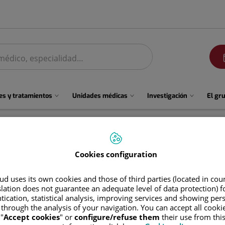
men
s y tratamientos
Unidades médicas
Investigación
El gr
Cookies configuration
d uses its own cookies and those of third parties (located in co
slation does not guarantee an adequate level of data protection) f
tication, statistical analysis, improving services and showing per
 through the analysis of your navigation. You can accept all cooki
"
Accept cookies
" or
configure/refuse them
their use from thi
Antonio
Torres López