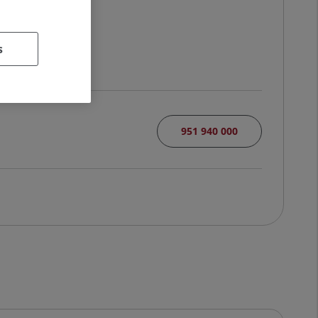
N
s
951 940 000