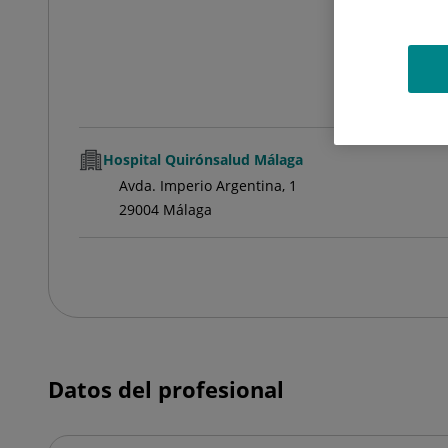
Hospital Quirónsalud Málaga
Avda. Imperio Argentina, 1
29004 Málaga
Datos del profesional