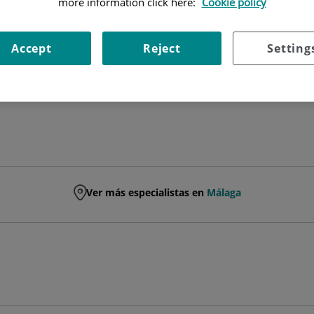
more information click here:
Cookie policy
FACULTATIVO ESPECIALISTA ANESTESIOLOGÍA Y REANIMACIÓ
Accept
Reject
Setting
ANESTESIOLOGÍA Y REANIMACIÓN
Ver más especialistas en
Málaga