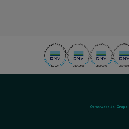
menu-
social
menu-
Otras webs del Grupo
legal