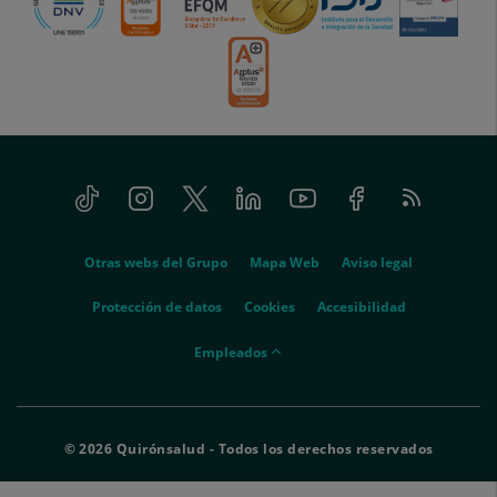
Tiktok
Instagram
Twitter
Linkedin
Youtube
Facebook
Feed
menu-
RSS
social
menu-
Otras webs del Grupo
Mapa Web
Aviso legal
legal
Protección de datos
Cookies
Accesibilidad
menu-
Empleados
empleados
© 2026 Quirónsalud - Todos los derechos reservados