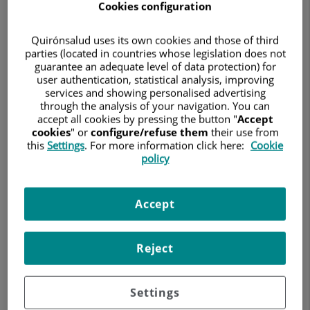
Cookies configuration
GINECOLOGÍA Y OBSTETRICIA
Quirónsalud uses its own cookies and those of third
parties (located in countries whose legislation does not
Pedir cita
guarantee an adequate level of data protection) for
user authentication, statistical analysis, improving
services and showing personalised advertising
through the analysis of your navigation. You can
accept all cookies by pressing the button "
Accept
Hospital Universitario Ruber Juan Bravo
cookies
" or
configure/refuse them
their use from
C/ Juan Bravo, 39 y 49
this
Settings
. For more information click here:
Cookie
28006 Madrid
policy
910 687 999
Accept
Hospital Quirónsalud San José
Reject
C/ Cartagena, 111
28002 Madrid
Settings
910 68 70 00