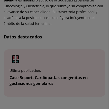
Buendia
es miembro activo de la Sociedad Española de
Ginecología y Obstetricia, lo que subraya su compromiso con
el avance de su especialidad. Su trayectoria profesional y
académica la posiciona como una figura influyente en el
ámbito de la salud femenina.
Datos destacados
Número
de
diapositivas:
2
Última publicación:
Case Report. Cardiopatías congénitas en
gestaciones gemelares