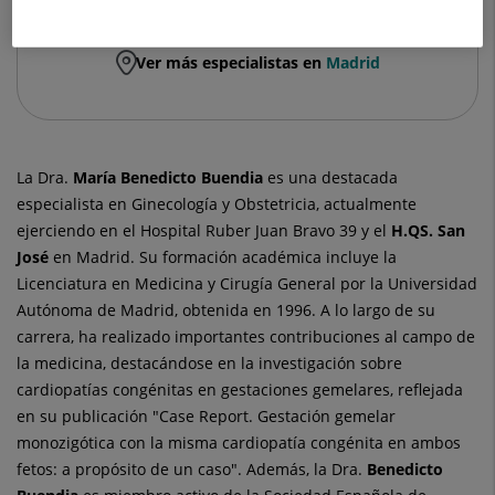
Ver más especialistas en
Madrid
La Dra.
María
Benedicto Buendia
es una destacada
especialista en Ginecología y Obstetricia, actualmente
ejerciendo en el Hospital Ruber Juan Bravo 39 y el
H.QS. San
José
en Madrid. Su formación académica incluye la
Licenciatura en Medicina y Cirugía General por la Universidad
Autónoma de Madrid, obtenida en 1996. A lo largo de su
carrera, ha realizado importantes contribuciones al campo de
la medicina, destacándose en la investigación sobre
cardiopatías congénitas en gestaciones gemelares, reflejada
en su publicación "Case Report. Gestación gemelar
monozigótica con la misma cardiopatía congénita en ambos
fetos: a propósito de un caso". Además, la Dra.
Benedicto