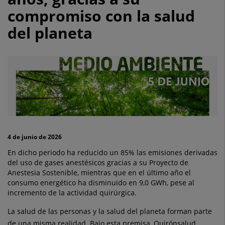
un
compromiso con la salud
12%
del planeta
sus
emisiones
operativas
de
CO2
en
4 de junio de 2026
los
En dicho periodo ha reducido un 85% las emisiones derivadas
del uso de gases anestésicos gracias a su Proyecto de
dos
Anestesia Sostenible, mientras que en el último año el
consumo energético ha disminuido en 9,0 GWh, pese al
últimos
incremento de la actividad quirúrgica.
años,
La salud de las personas y la salud del planeta forman parte
de una misma realidad. Bajo esta premisa, Quirónsalud