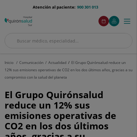
Saltar al contenido
menu-
Atención al paciente:
900 301 013
telefono
menuAcceso
Este
Este
Pedir
Mi
Togg
Menú
enlace
enlace
cita
Quirónsalud
se
se
navi
abrirá
abrirá
en
en
Buscar
una
una
Buscar
ventana
ventana
nueva.
nueva.
Inicio
Comunicación
Actualidad
El Grupo Quirónsalud reduce un
12% sus emisiones operativas de CO2 en los dos últimos años, gracias a su
compromiso con la salud del planeta
El
El Grupo Quirónsalud
Grupo
reduce un 12% sus
emisiones operativas de
Quirónsalud
CO2 en los dos últimos
reduce
años, gracias a su