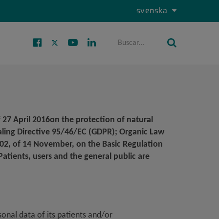
Idioma
svenska
Selector
activo
de
idioma
Levante
Facebook
Twitter
Youtube
Linkedin
Buscar
Buscar
Social
April 2016on the protection of natural
aling Directive 95/46/EC (GDPR); Organic Law
002, of 14 November, on the Basic Regulation
atients, users and the general public are
onal data of its patients and/or