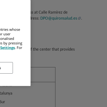
 with postal address at Calle Ramírez de
 the following address:
DPO@quironsalud.es
.
untries whose
or user
sonalised
es by pressing
s
Settings
. For
a is the company of the center that provides
s
enter
 Madrid
atalunya
Sur