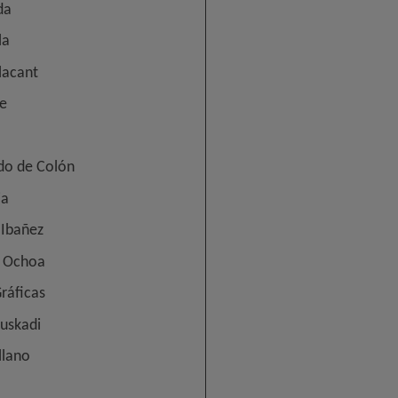
da
la
lacant
te
do de Colón
ia
 Ibañez
o Ochoa
ráficas
uskadi
llano