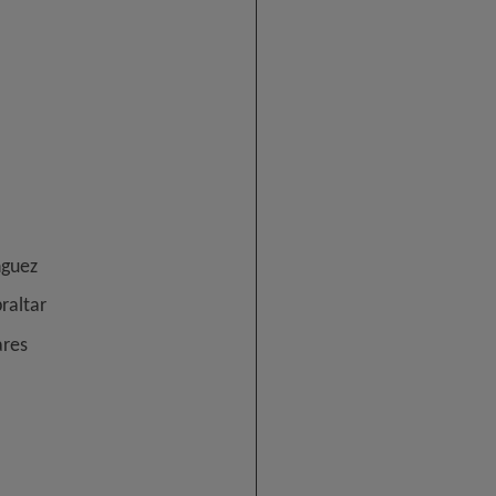
nguez
raltar
ares