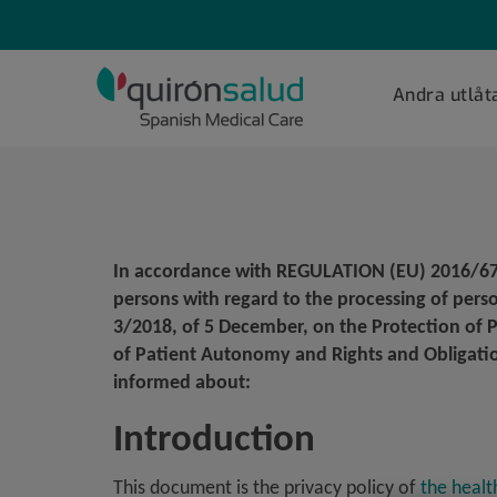
Saltar al contenido
Levante
Andra utlåt
Principal
In accordance with REGULATION (EU) 2016/6
persons with regard to the processing of per
3/2018, of 5 December, on the Protection of 
of Patient Autonomy and Rights and Obligation
informed about:
Introduction
This document is the privacy policy of
the healt