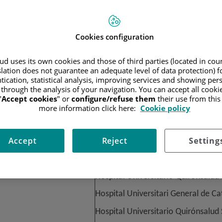
n contact the Data Protection Officer of the Quirónsalud Group
Cookies configuration
o contact the Data Protection Officer by sending an e-mail to
d uses its own cookies and those of third parties (located in co
slation does not guarantee an adequate level of data protection) f
ler of your personal data?
tication, statistical analysis, improving services and showing per
 through the analysis of your navigation. You can accept all cooki
"
Accept cookies
" or
configure/refuse them
their use from thi
centers of the Group, the data controller of your personal dat
more information click here:
Cookie policy
Accept
Reject
Setting
alth centre providing
Health C
office
Hospital Universitario Quirónsalud
Hospital Universitari General de C
Hospital Universitario Quirónsalud 