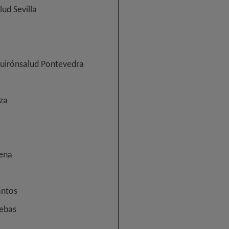
ud Sevilla
Quirónsalud Pontevedra
za
ena
antos
ebas