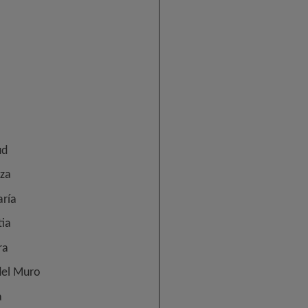
ud
oza
aría
tia
ra
del Muro
a