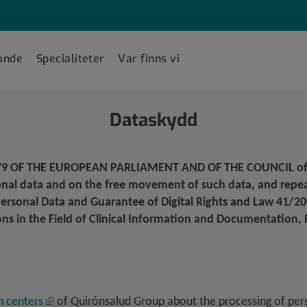
ande
Specialiteter
Var finns vi
Dataskydd
79 OF THE EUROPEAN PARLIAMENT AND OF THE COUNCIL of 27 
sonal data and on the free movement of such data, and repe
Personal Data and Guarantee of Digital Rights and Law 41/2
s in the Field of Clinical Information and Documentation, P
h centers
of Quirónsalud Group about the processing of pers