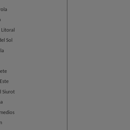
rola
a
Litoral
el Sol
la
ete
Este
 Siurot
na
emedios
n