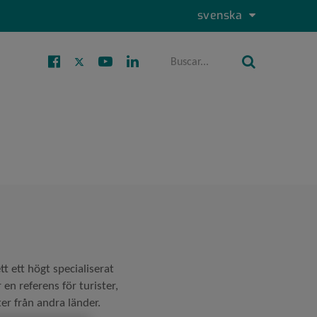
Idioma
svenska
Selector
activo
de
idioma
Levante
Facebook
Twitter
Youtube
Linkedin
Buscar
Buscar
Social
 ett högt specialiserat
en referens för turister,
er från andra länder.