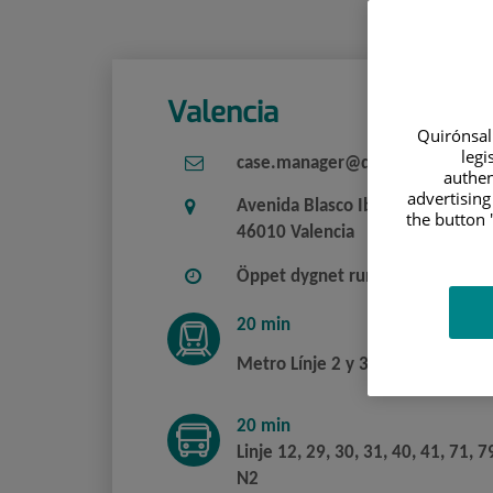
Valencia
Quirónsalu
legi
case.manager@quironsalud.es
authen
advertising
Avenida Blasco Ibáñez, 14
the button 
46010 Valencia
Öppet dygnet runt
20 min
Metro Línje 2 y 3 (från tågstatio
20 min
Linje 12, 29, 30, 31, 40, 41, 71, 7
N2