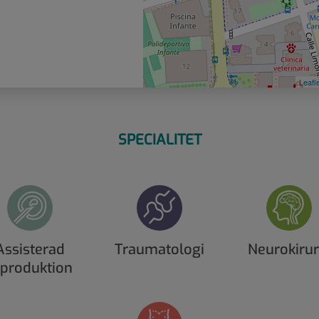
Leafl
SPECIALITET
Assisterad
Traumatologi
Neurokirur
eproduktion