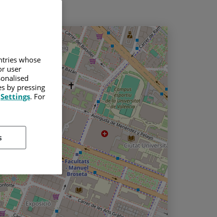
untries whose
or user
sonalised
es by pressing
s
Settings
. For
s