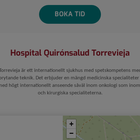
BOKA TID
Hospital Quirónsalud Torrevieja
orrevieja är ett internationellt sjukhus med spetskompetens med 
ytande teknik. Det erbjuder en mängd medicinska specialiteter vil
 med högt internationellt anseende såväl inom onkologi som ino
och kirurgiska specialiteterna.
Saltar
+
mapa
−