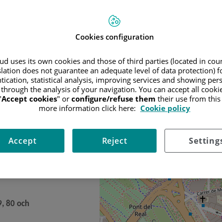
Saltar
Cookies configuration
+
mapa
−
d uses its own cookies and those of third parties (located in co
slation does not guarantee an adequate level of data protection) f
tication, statistical analysis, improving services and showing per
 through the analysis of your navigation. You can accept all cooki
"
Accept cookies
" or
configure/refuse them
their use from thi
more information click here:
Cookie policy
Accept
Reject
Setting
nen)
9, 80 och