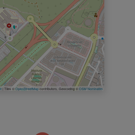
et
| Tiles ©
OpenStreetMap
contributors. Geocoding ©
OSM Nominatim