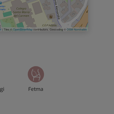
et
| Tiles ©
OpenStreetMap
contributors. Geocoding ©
OSM Nominatim
gi
Fetma