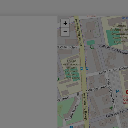
Saltar
+
mapa
−