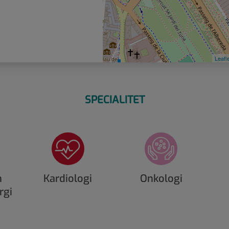
Leafl
SPECIALITET
h
Kardiologi
Onkologi
rgi