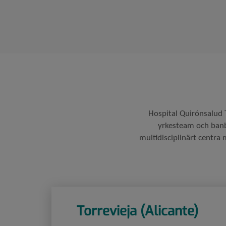
Hospital Quirónsalud T
yrkesteam och banbr
multidisciplinärt centra
Torrevieja (Alicante)