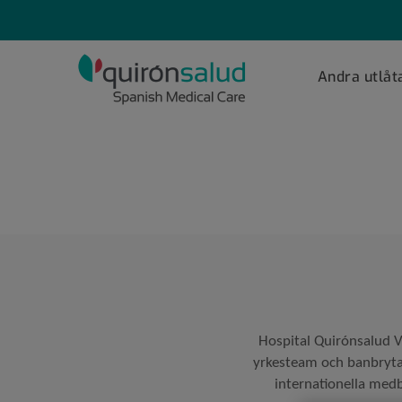
Saltar al contenido
Levante
Andra utlåt
Principal
Hospital Quirónsalud V
yrkesteam och banbrytand
internationella medb