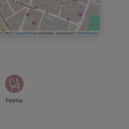
et
| Tiles ©
OpenStreetMap
contributors. Geocoding ©
OSM Nominatim
Fetma