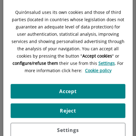
divulgación médico-científica y promoción de la salud, con
y
una nueva serie de minidocumentales centrados en
Quirónsalud uses its own cookies and those of third
prevalentes
patologías de gran impacto clínico y social
, reforzando así su
parties (located in countries whose legislation does not
compromiso con la información sanitaria rigurosa, accesible y
guarantee an adequate level of data protection) for
de calidad.
user authentication, statistical analysis, improving
Tras el éxito de sus dos primeras temporadas, con más de 6
services and showing personalised advertising through
millones de visualizaciones,
YouHealth
se consolida como una
the analysis of your navigation. You can accept all
línea de contenidos de referencia en educación sanitaria
,
cookies by pressing the button "
Accept cookies
" or
alineada con la iniciativa
YouTube Health
, que impulsa la
configure/refuse them
their use from this
Settings
. For
difusión de información de salud procedente de fuentes
more information click here:
Cookie policy
autorizadas. En esta nueva edición, el proyecto aborda
enfermedades altamente prevalentes desde
un enfoque
Accept
multidisciplinar
, de la mano de profesionales especializados
del Grupo Quirónsalud.
La
tercera temporada de
YouHealth
pone el foco en
Reject
patologías especialmente relevantes por su impacto en la
calidad de vida de los pacientes y su complejidad asistencial,
Settings
como el
Parkinson
, las
arritmias cardíacas
o los
tumores