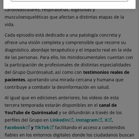
cerebrales
, entre otras enfermedades neurológicas,
cardiovasculares, respiratorias, digestivas y
musculoesqueléticas que afectan a distintas etapas de la
vida.
Cada episodio está dedicado a una patología concreta y
ofrece una visión completa y comprensible que recorre su
diagnóstico, abordaje terapéutico y el impacto real en la vida
de las personas. Para ello, los minidocumentales cuentan con
la participación de profesionales de distintas especialidades
del Grupo Quirónsalud, así como con
testimonios reales de
pacientes
, aportando una mirada cercana y humana que
contribuye a combatir la desinformación en salud.
Al igual que en ediciones anteriores, los vídeos de esta
tercera temporada estarán disponibles en el
canal de
YouTube de Quirónsalud
y se difundirán a través de los
perfiles del Grupo en
LinkedIn
,
Instagram
,
X
,
Facebook
y
TikTok
facilitando el acceso a contenidos
fiables en los entornos digitales donde los ciudadanos buscan