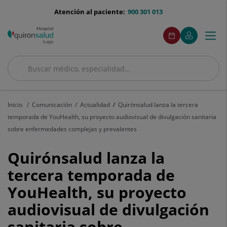
Saltar al contenido
menu-
Atención al paciente:
900 301 013
telefono
menuAcceso
Este
Este
Pedir
Mi
Togg
Menú
enlace
enlace
cita
Quirónsalud
se
se
navi
abrirá
abrirá
en
en
Buscar
una
una
Buscar
ventana
ventana
nueva.
nueva.
Inicio
Comunicación
Actualidad
Quirónsalud lanza la tercera
temporada de YouHealth, su proyecto audiovisual de divulgación sanitaria
sobre enfermedades complejas y prevalentes
Quirónsalud
Quirónsalud lanza la
lanza
tercera temporada de
YouHealth, su proyecto
la
audiovisual de divulgación
tercera
sanitaria sobre