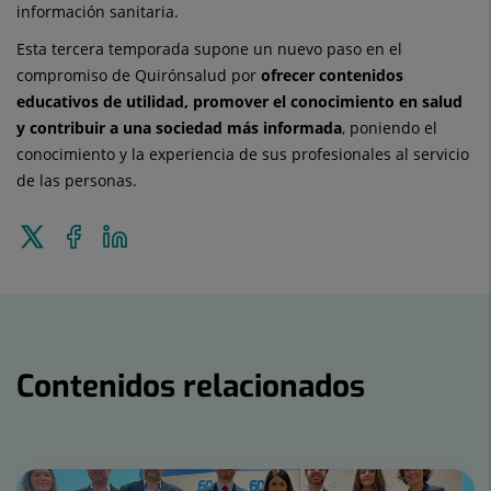
información sanitaria.
Esta tercera temporada supone un nuevo paso en el
compromiso de Quirónsalud por
ofrecer contenidos
educativos de utilidad, promover el conocimiento en salud
y contribuir a una sociedad más informada
, poniendo el
conocimiento y la experiencia de sus profesionales al servicio
de las personas.
Enviar
Compartir
Compartir
a
en
en
Twitter
Facebook
Linkedin
Contenidos relacionados
Número