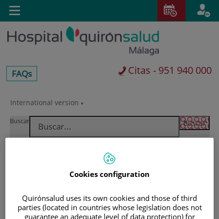
Saltar al contenido
E
Toggle
navigation
Citas - 951 940 000
centros-
FAQs
faq
International version
Saltar
al
Buscar
contenido
Cookies configuration
Quirónsalud uses its own cookies and those of third
parties (located in countries whose legislation does not
guarantee an adequate level of data protection) for