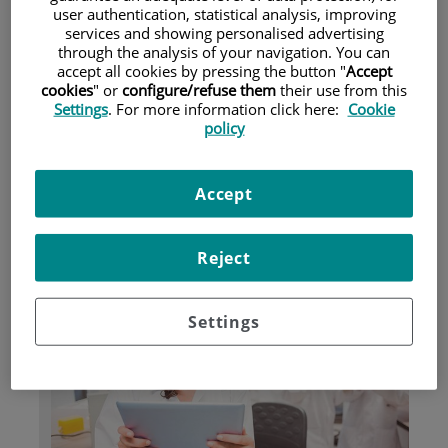
user authentication, statistical analysis, improving
services and showing personalised advertising
through the analysis of your navigation. You can
Pacientes y visitantes
accept all cookies by pressing the button "
Accept
cookies
" or
configure/refuse them
their use from this
Settings
. For more information click here:
Cookie
policy
Accept
Reject
Investigación
Settings