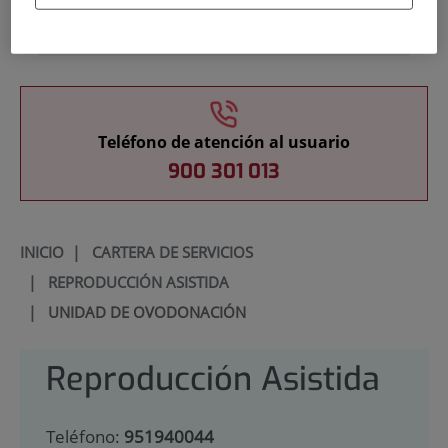
Docencia
Teléfono de atención al usuario
900 301 013
INICIO
|
CARTERA DE SERVICIOS
|
REPRODUCCIÓN ASISTIDA
|
UNIDAD DE OVODONACIÓN
Reproducción Asistida
Teléfono:
951940044