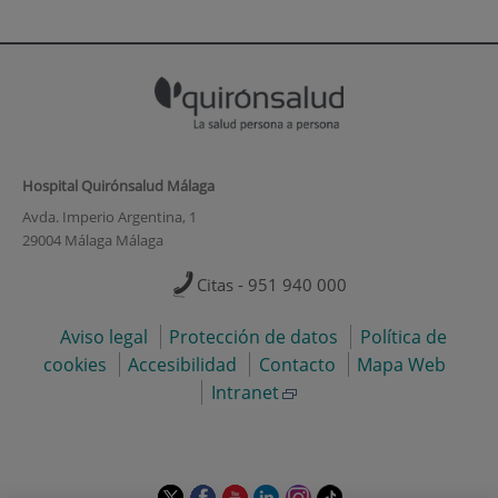
Hospital Quirónsalud Málaga
Avda. Imperio Argentina, 1
29004 Málaga Málaga
Citas - 951 940 000
Aviso legal
Protección de datos
Política de
cookies
Accesibilidad
Contacto
Mapa Web
Intranet
Este
Este
Este
Este
Este
Enlace