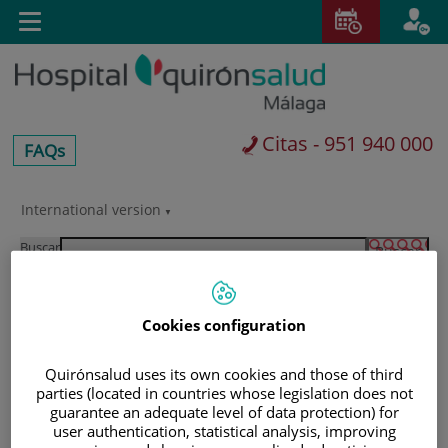
Saltar al contenido
E
Toggle
navigation
Citas - 951 940 000
centros-
FAQs
faq
International version
Saltar
al
Buscar
contenido
Cookies configuration
Quirónsalud uses its own cookies and those of third
parties (located in countries whose legislation does not
guarantee an adequate level of data protection) for
user authentication, statistical analysis, improving