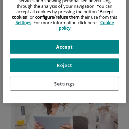
services and showing personalised advertising
through the analysis of your navigation. You can
accept all cookies by pressing the button "
Accept
Pacientes y visitantes
cookies
" or
configure/refuse them
their use from this
Settings
. For more information click here:
Cookie
policy
Accept
Reject
Investigación
Settings