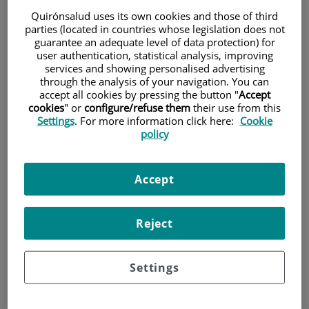
Quirónsalud uses its own cookies and those of third
parties (located in countries whose legislation does not
Pacientes y visitantes
guarantee an adequate level of data protection) for
user authentication, statistical analysis, improving
services and showing personalised advertising
through the analysis of your navigation. You can
accept all cookies by pressing the button "
Accept
cookies
" or
configure/refuse them
their use from this
Settings
. For more information click here:
Cookie
policy
Accept
Investigación
Reject
Settings