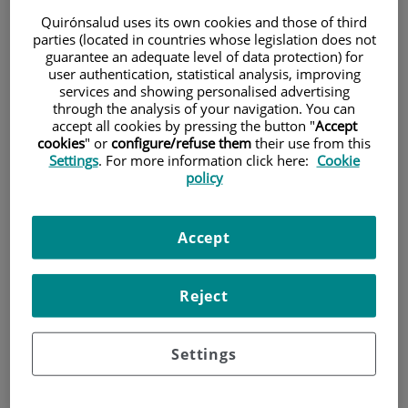
Quirónsalud uses its own cookies and those of third
parties (located in countries whose legislation does not
Pacientes y visitantes
guarantee an adequate level of data protection) for
user authentication, statistical analysis, improving
services and showing personalised advertising
through the analysis of your navigation. You can
accept all cookies by pressing the button "
Accept
cookies
" or
configure/refuse them
their use from this
Settings
. For more information click here:
Cookie
policy
Accept
Investigación
Reject
Settings