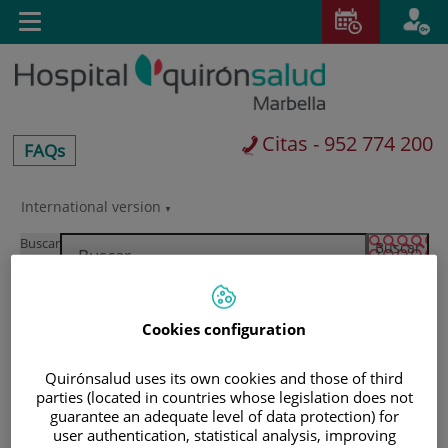
Saltar al contenido
Toggle
navigation
Citas - 952 774 200
centros-
FAQs
faq
International version
Saltar
al
Buscar
contenido
Cookies configuration
Quirónsalud uses its own cookies and those of third
parties (located in countries whose legislation does not
guarantee an adequate level of data protection) for
user authentication, statistical analysis, improving