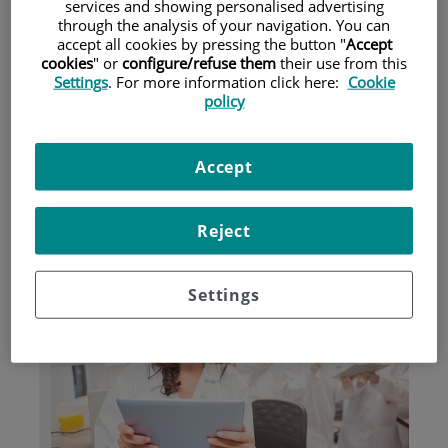
services and showing personalised advertising
through the analysis of your navigation. You can
accept all cookies by pressing the button "
Accept
Pacientes y visitantes
cookies
" or
configure/refuse them
their use from this
Settings
. For more information click here:
Cookie
policy
Accept
Reject
Investigación
Settings