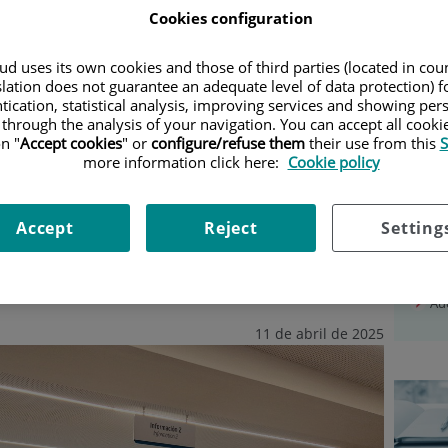
DAD
|
QUIRÓNSALUD MARBELLA AFIANZA SU COMPROMISO
Cookies configuration
Sal
PERTURA DE TRES NUEVAS PLANTAS EN SINGLEHOME
d uses its own cookies and those of third parties (located in co
slation does not guarantee an adequate level of data protection) f
bella afianza su
Ac
tication, statistical analysis, improving services and showing per
Ví
 through the analysis of your navigation. You can accept all cooki
l cuidado de la salud
n "
Accept cookies
" or
configure/refuse them
their use from this
S
Co
de tres nuevas plantas en
more information click here:
Cookie policy
Ag
Ne
Accept
Reject
Setting
Gal
en el primer centro de Andalucía del grupo hospitalario
Vis
as de atención personalizada
Au
11 de abril de 2025