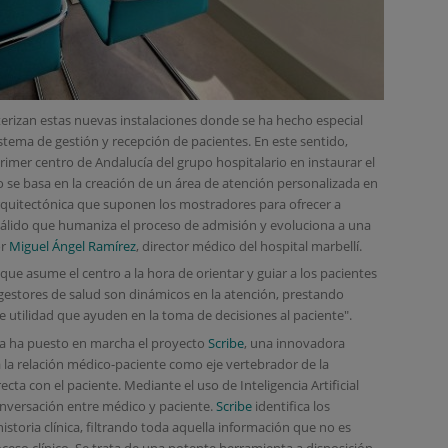
terizan estas nuevas instalaciones donde se ha hecho especial
stema de gestión y recepción de pacientes. En este sentido,
primer centro de Andalucía del grupo hospitalario en instaurar el
 se basa en la creación de un área de atención personalizada en
rquitectónica que suponen los mostradores para ofrecer a
cálido que humaniza el proceso de admisión y evoluciona a una
or
Miguel Ángel Ramírez
, director médico del hospital marbellí.
que asume el centro a la hora de orientar y guiar a los pacientes
gestores de salud son dinámicos en la atención, prestando
 utilidad que ayuden en la toma de decisiones al paciente".
a ha puesto en marcha el proyecto
Scribe
, una innovadora
 la relación médico-paciente como eje vertebrador de la
cta con el paciente. Mediante el uso de Inteligencia Artificial
conversación entre médico y paciente.
Scribe
identifica los
storia clínica, filtrando toda aquella información que no es
oceso clínico. Se trata de una potente herramienta a disposición