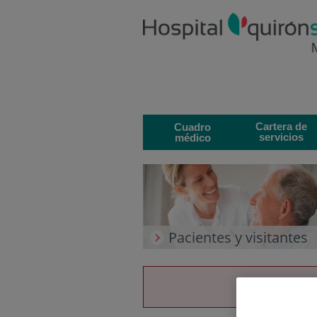
Saltar al contenido
Saltar
al
contenido
Cartera de
Cuadro
servicios
médico
Pacientes y visitantes