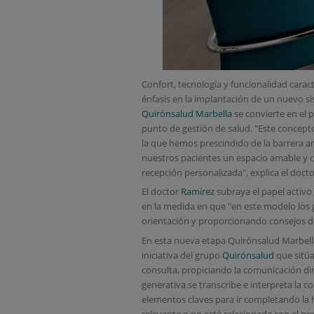
Confort, tecnología y funcionalidad carac
énfasis en la implantación de un nuevo si
Quirónsalud Marbella
se convierte en el 
punto de gestión de salud. "Este concepto
la que hemos prescindido de la barrera a
nuestros pacientes un espacio amable y 
recepción personalizada", explica el doct
El doctor
Ramírez
subraya el papel activo 
en la medida en que "en este modelo los 
orientación y proporcionando consejos de
En esta nueva etapa Quirónsalud Marbell
iniciativa del grupo
Quirónsalud
que sitúa
consulta, propiciando la comunicación dire
generativa se transcribe e interpreta la 
elementos claves para ir completando la hi
relevante o no está relacionada con el pr