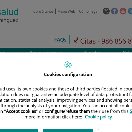
Este
Este
Est
Consúltanos
Mapa Web
Cómo llegar
enlace
enlace
enl
se
se
se
abrirá
abrirá
abr
en
en
en
centros-
FAQs
Citas - 986 856 
una
una
un
faq
ventana
ventan
ve
 de
Aseguradoras y
Nuestro
Sala
nueva.
nueva.
nue
os
mutuas
centro
pre
Cookies configuration
Aseguradoras y
Unidad de Neuro-
d uses its own cookies and those of third parties (located in co
slation does not guarantee an adequate level of data protection) f
mutuas
Rehabilitación
tication, statistical analysis, improving services and showing per
 through the analysis of your navigation. You can accept all cooki
n "
Accept cookies
" or
configure/refuse them
their use from this
S
more information click here:
Cookie policy
900 301 013
Teléfono de atención al usuario