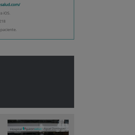
nsalud.com/
a iOS.
218
 paciente.