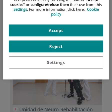
cookies
" or
configure/refuse them
their use from this
Settings
. For more information click here:
Cookie
Pacientes y visitantes
policy
Accept
Reject
Aseguradoras y mutuas
Settings
Unidad de Neuro-Rehabilitación