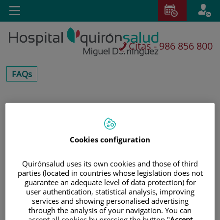
Saltar al contenido
E
Toggle
navigation
Citas - 986 856 800
centros-
FAQs
faq
Saltar
Buscar
al
contenido
Cookies configuration
Quirónsalud uses its own cookies and those of third
parties (located in countries whose legislation does not
guarantee an adequate level of data protection) for
user authentication, statistical analysis, improving
services and showing personalised advertising
through the analysis of your navigation. You can
accept all cookies by pressing the button "
Accept