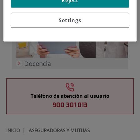
Reject
Settings
Docencia
Teléfono de atención al usuario
900 301 013
INICIO
|
ASEGURADORAS Y MUTUAS