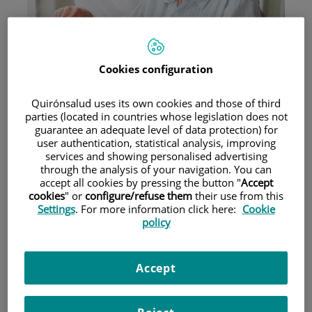
Pacientes y visitantes
Cookies configuration
Quirónsalud uses its own cookies and those of third
parties (located in countries whose legislation does not
guarantee an adequate level of data protection) for
user authentication, statistical analysis, improving
Aseguradoras y mutuas
services and showing personalised advertising
through the analysis of your navigation. You can
accept all cookies by pressing the button "
Accept
cookies
" or
configure/refuse them
their use from this
Settings
. For more information click here:
Cookie
policy
Accept
Unidad de Neuro-Rehabilitación