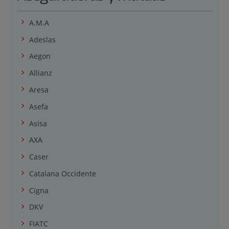
A.M.A
Adeslas
Aegon
Allianz
Aresa
Asefa
Asisa
AXA
Caser
Catalana Occidente
Cigna
DKV
FIATC