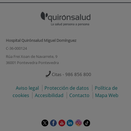
Hospital Quirónsalud Miguel Domínguez
C-36-000124
Rúa Frei Xoan de Navarrete, 9
36001 Pontevedra Pontevedra
Citas - 986 856 800
Aviso legal
Protección de datos
Política de
cookies
Accesibilidad
Contacto
Mapa Web
Este
Este
Este
Este
Este
Enlace
enlace
enlace
enlace
enlace
enlace
a