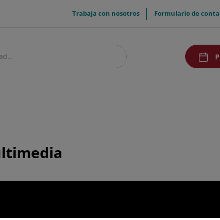
menuTop
Trabaja con nosotros
Formulario de conta
menuAcc
P
estro centro
Pacientes y visitantes
Investigación
Comunicación
Pr
ultimedia