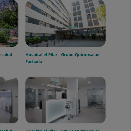
nsalud -
Hospital el Pilar - Grupo Quirónsalud -
Fachada