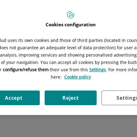
Cookies configuration
ud uses its own cookies and those of third parties (located in cou
 does not guarantee an adequate level of data protection) for user a
l analysis, improving services and showing personalised advertisin
 of your navigation. You can accept all cookies by pressing the butt
or
configure/refuse them
their use from this
Settings
. For more info
here:
Cookie policy
Accept
Reject
Setting