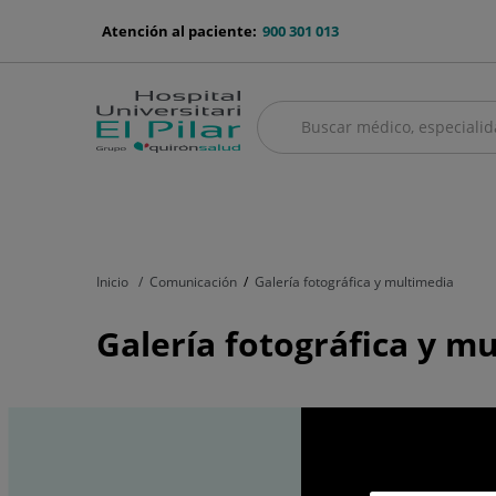
Saltar al contenido
menu-
Atención al paciente:
900 301 013
telefono
Buscar
Buscar
menú
Cuadro médico
Servicios médicos
Aseguradoras y mutuas
Nu
principal
Inicio
Comunicación
Galería fotográfica y multimedia
Galería fotográfica y m