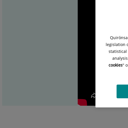
Quirónsal
legislation
statistica
analysis
cookies
" 