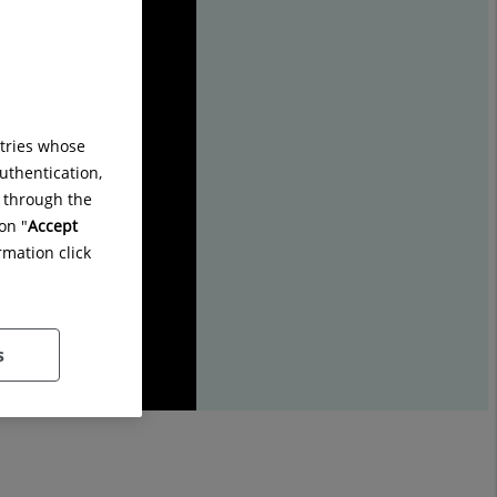
ntries whose
uthentication,
g through the
on "
Accept
rmation click
s