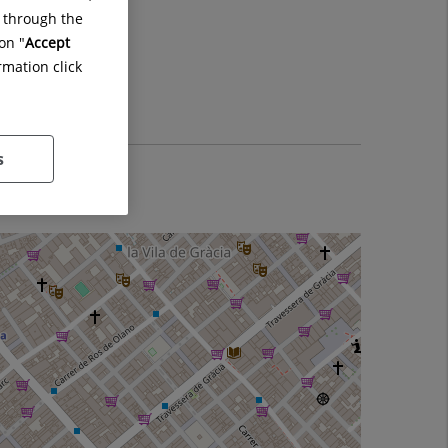
g through the
on "
Accept
rmation click
s