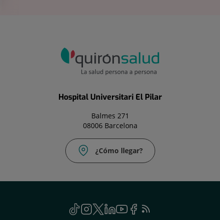
Hospital Universitari El Pilar
Balmes 271
08006 Barcelona
¿Cómo llegar?
TikTok
Este
Instagram
Este
Twitter
Este
Linkedin
Este
Youtube
Este
Facebook
Este
Feed
Este
enlace
enlace
enlace
enlace
enlace
enlace
RSS
enlace