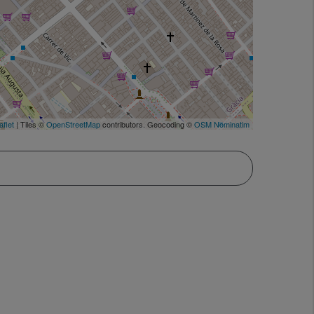
aflet
| Tiles ©
OpenStreetMap
contributors. Geocoding ©
OSM Nominatim