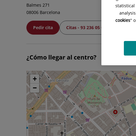
Balmes 271
statistica
08006 Barcelona
analysis
cookies
" 
Pedir cita
Citas - 93 236 05 00
¿Cómo llegar al centro?
Saltar
+
mapa
−