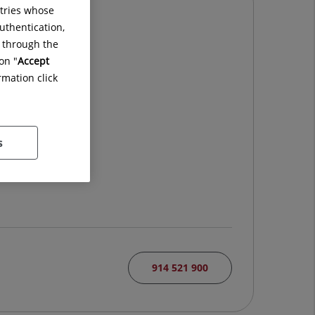
ntries whose
uthentication,
g through the
on "
Accept
rmation click
s
914 521 900