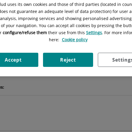
ud uses its own cookies and those of third parties (located in cou
 does not guarantee an adequate level of data protection) for user a
Marina
Peña Huertas
l analysis, improving services and showing personalised advertisin
 of your navigation. You can accept all cookies by pressing the butt
or
configure/refuse them
their use from this
Settings
. For more info
FACULTATIVO ESPECIALISTA ONCOLOGÍA RADIOTERÁPICA
here:
Cookie policy
ONCOLOGÍA RADIOTERÁPICA
Accept
Reject
Setting
Pedir cita
es: