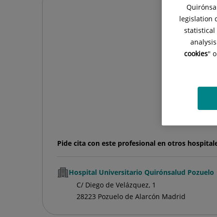
Quirónsal
legislation
statistica
analysis
cookies
" 
Pide cita con este profesional en otros hospital
Hospital Universitario Quirónsalud Pozuelo
C/ Diego de Velázquez, 1
28223 Pozuelo de Alarcón Madrid