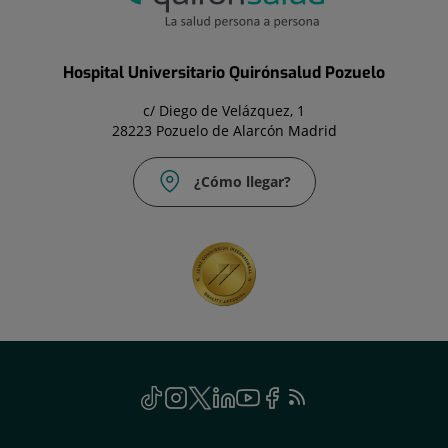
Hospital Universitario Quirónsalud Pozuelo
c/ Diego de Velázquez, 1
28223 Pozuelo de Alarcón Madrid
¿Cómo llegar?
TikTok
Enlace
Instagram
Enlace
Twitter
Enlace
Linkedin
Enlace
Youtube
Enlace
Facebook
Enlace
Feed
a
a
a
a
a
a
RSS
una
una
una
una
una
una