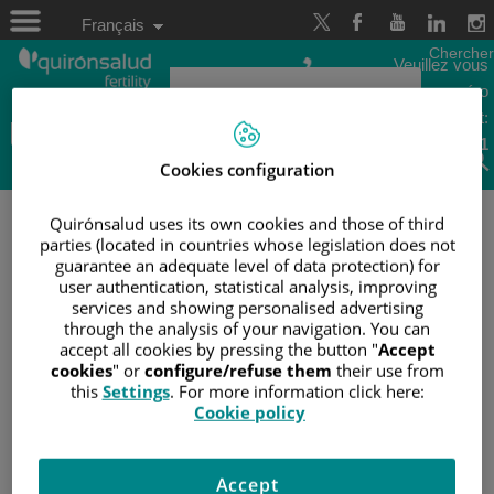
Passer
Sélecteur
au
Langue
Français
de
contenu
Active
langue
Chercher
Veuillez vous
renseigner au numéro
suivant:
900 903 741
Cookies configuration
Quirónsalud uses its own cookies and those of third
ACCUEIL
/
DESEO CONCEBIDO
/
DIÁLOGOS EFE
SALUD: INNOVACIÓN EN FERTILIDAD
parties (located in countries whose legislation does not
guarantee an adequate level of data protection) for
user authentication, statistical analysis, improving
DIÁLOGOS EFE SALUD:
services and showing personalised advertising
through the analysis of your navigation. You can
INNOVACIÓN EN FERTILIDAD
accept all cookies by pressing the button "
Accept
cookies
" or
configure/refuse them
their use from
this
Settings
. For more information click here:
Cookie policy
Accept
3
jun