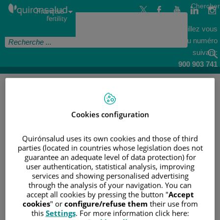
Passer
Sélecteur
Chercher
au
Langue
Français
de
contenu
Active
langue
Veuillez vous
renseigner au numéro
suivant:
900 903 741
ACCUEIL
/
DESEO CONCEBIDO
/
DOCTOR, ¿POR
QUÉ NO ME QUEDO EMBARAZADA?
Cookies configuration
DOCTOR, ¿POR QUÉ NO ME
Quirónsalud uses its own cookies and those of third
parties (located in countries whose legislation does not
QUEDO EMBARAZADA?
guarantee an adequate level of data protection) for
user authentication, statistical analysis, improving
services and showing personalised advertising
through the analysis of your navigation. You can
accept all cookies by pressing the button "
Accept
cookies
" or
configure/refuse them
their use from
this
Settings
. For more information click here:
27
feb