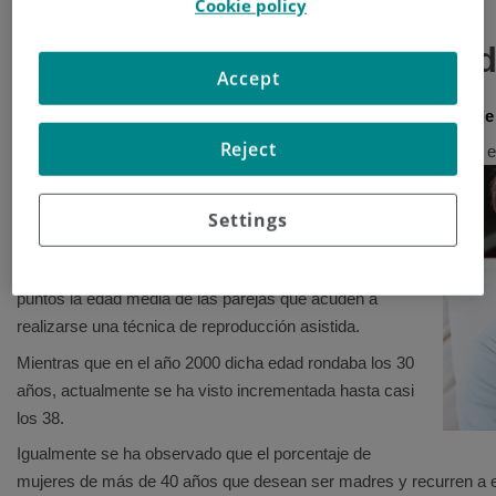
Cookie policy
2016
Doctor, ¿Por qué no me que
Accept
Artículo de Antonio Urries, Biólogo y Director de la Unidad 
Reject
Sin ninguna duda la edad a las que las parejas deciden quedarse
esterilidad de nuestra sociedad.
Según un estudio realizado por la
Unidad de
Settings
Reproducción Asistida de Hospital Quirón Zaragoza
, en
lo últimos 14 años se ha visto como ha aumentado en 8
puntos la edad media de las parejas que acuden a
realizarse una técnica de reproducción asistida.
Mientras que en el año 2000 dicha edad rondaba los 30
años, actualmente se ha visto incrementada hasta casi
los 38.
Igualmente se ha observado que el porcentaje de
mujeres de más de 40 años que desean ser madres y recurren a es