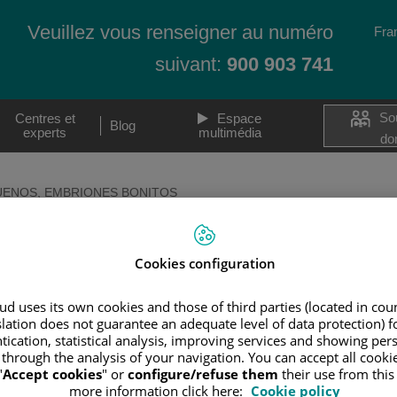
Veuillez vous renseigner au numéro
Lan
Fra
Act
suivant:
900 903 741
So
Centres et
Espace
Blog
experts
multimédia
do
Les techniques
Les
UENOS, EMBRIONES BONITOS
La préservation de la fertilité
Le sou
NOS, EMBRIONES 
La vitrification d’ovocytes et d’embryons
Le cons
MACS (Magnetic Activated Cell Sorting)
La gyné
Cookies configuration
l’acco
Le diagnostic génétique pré-implantation
(DGP)
L’accou
d uses its own cookies and those of third parties (located in co
Le système Time-lapse
slation does not guarantee an adequate level of data protection) f
Pédiatr
tication, statistical analysis, improving services and showing per
 through the analysis of your navigation. You can accept all cooki
"
Accept cookies
" or
configure/refuse them
their use from thi
more information click here:
Cookie policy