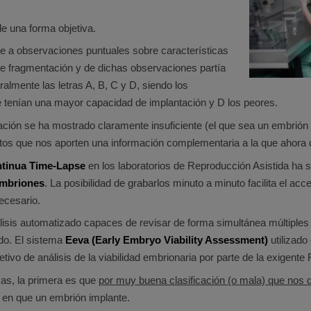
e una forma objetiva.
se a observaciones puntuales sobre características
de fragmentación y de dichas observaciones partía
ralmente las letras A, B, C y D, siendo los
 tenían una mayor capacidad de implantación y D los peores.
ación se ha mostrado claramente insuficiente (el que sea un embrión
entos que nos aporten una información complementaria a la que ahora
ntinua Time-Lapse
en los laboratorios de Reproducción Asistida ha
embriones
. La posibilidad de grabarlos minuto a minuto facilita el a
ecesario.
sis automatizado capaces de revisar de forma simultánea múltiples va
do. El sistema
Eeva (Early Embryo Viability Assessment)
utilizado
ivo de análisis de la viabilidad embrionaria por parte de la exigent
as, la primera es que
por muy buena clasificación (o mala) que nos d
 en que un embrión implante.