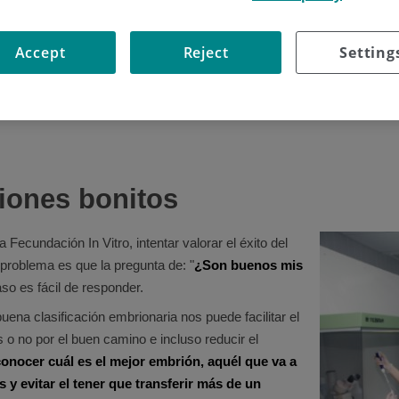
Accept
Reject
Setting
iones bonitos
 Fecundación In Vitro, intentar valorar el éxito del
 problema es que la pregunta de: "
¿Son buenos mis
so es fácil de responder.
uena clasificación embrionaria nos puede facilitar el
o no por el buen camino e incluso reducir el
onocer cuál es el mejor embrión, aquél que va a
 y evitar el tener que transferir más de un