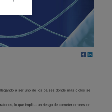
 llegando a ser uno de los países donde más ciclos se
orios, lo que implica un riesgo de cometer errores en