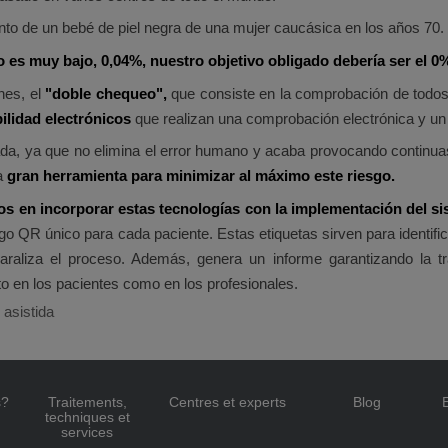
to de un bebé de piel negra de una mujer caucásica en los años 70.
 es muy bajo, 0,04%, nuestro objetivo obligado debería ser el 0
nes, el
"doble chequeo",
que consiste en la comprobación de todos 
ilidad electrónicos
que realizan una comprobación electrónica y un 
ada, ya que no elimina el error humano y acaba provocando continua
na
gran herramienta para minimizar al máximo este riesgo.
s en incorporar estas tecnologías con la implementación del sis
 QR único para cada paciente. Estas etiquetas sirven para identifica
araliza el proceso. Además, genera un informe garantizando la tr
to en los pacientes como en los profesionales.
 asistida
s?
Traitements,
Centres et experts
Blog
techniques et
services