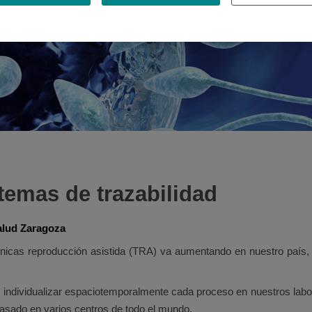
temas de trazabilidad
alud Zaragoza
cnicas reproducción asistida (TRA) va aumentando en nuestro país,
dividualizar espaciotemporalmente cada proceso en nuestros laborat
pasado en varios centros de todo el mundo.