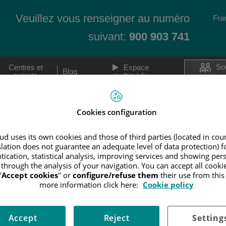
Veuillez vous renseigner au numéro
Lan
Fra
Act
suivant:
900 903 741
So
Centres et
Espace
Blog
experts
multimédia
do
Les techniques
Les
IA DE LOS SISTEMAS DE TRAZABILIDAD
Cookies configuration
La préservation de la fertilité
Le sou
A DE LOS SISTEMAS
La vitrification d’ovocytes et d’embryons
Le cons
d uses its own cookies and those of third parties (located in co
MACS (Magnetic Activated Cell Sorting)
slation does not guarantee an adequate level of data protection) f
La gyné
tication, statistical analysis, improving services and showing per
l’acco
Le diagnostic génétique pré-implantation
 through the analysis of your navigation. You can accept all cooki
(DGP)
L’accou
"
Accept cookies
" or
configure/refuse them
their use from thi
Le système Time-lapse
more information click here:
Cookie policy
Pédiatr
Accept
Reject
Setting