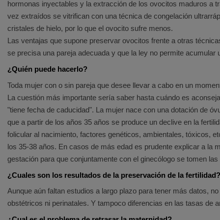
hormonas inyectables y la extracción de los ovocitos maduros a t
vez extraídos se vitrifican con una técnica de congelación ultrarrá
cristales de hielo, por lo que el ovocito sufre menos.
Las ventajas que supone preservar ovocitos frente a otras técnicas
se precisa una pareja adecuada y que la ley no permite acumular 
¿Quién puede hacerlo?
Toda mujer con o sin pareja que desee llevar a cabo en un mome
La cuestión más importante sería saber hasta cuándo es aconsejabl
"tiene fecha de caducidad". La mujer nace con una dotación de óvu
que a partir de los años 35 años se produce un declive en la fertil
folicular al nacimiento, factores genéticos, ambientales, tóxicos, e
los 35-38 años. En casos de más edad es prudente explicar a la m
gestación para que conjuntamente con el ginecólogo se tomen l
¿Cuales son los resultados de la preservación de la fertilidad
Aunque aún faltan estudios a largo plazo para tener más datos, 
obstétricos ni perinatales. Y tampoco diferencias en las tasas de 
¿Cual es el problema de retrasar la maternidad?