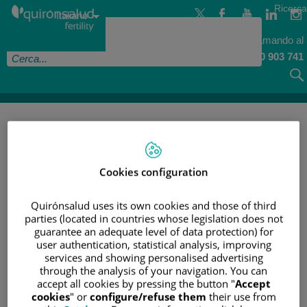
Salta
Selettore
Ricerca
al
Lingua
Italiano
lingua
contenuto
Attiva
Informati chiamando al
900 903 741
INIZIAZIONE
/
DESEO CONCEBIDO
/
PRESERVACIÓN DE LA FERTILIDAD POR CAUSAS NO
MÉDICAS
Cookies configuration
PRESERVACIÓN DE LA
Quirónsalud uses its own cookies and those of third
FERTILIDAD POR CAUSAS NO
parties (located in countries whose legislation does not
guarantee an adequate level of data protection) for
MÉDICAS
user authentication, statistical analysis, improving
services and showing personalised advertising
through the analysis of your navigation. You can
accept all cookies by pressing the button "
Accept
cookies
" or
configure/refuse them
their use from