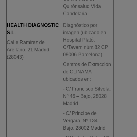
Quirónsalud Vida
Candelaria
HEALTH DIAGNOSTIC
Diagnóstico por
S.L.
imagen (ubicado en
Hospital Plató,
Calle Ramírez de
C/Tavern núm.82 CP
Arellano, 21 Madrid
08006-Barcelona)
(28043)
Centros de Extracción
de CLINAMAT
ubicados en:
- C/ Francisco Silvela,
Nº 46 – Bajo, 28028
Madrid
- C/ Príncipe de
Vergara, Nº 134 –
Bajo, 28002 Madrid