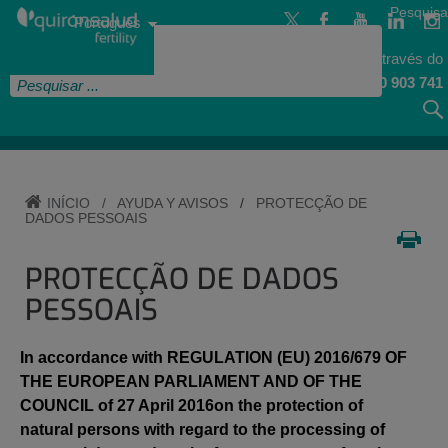
Pular
Pular para o conteúdo
Seletor
Pesquisa
para
Linguagem
Português
de
o
Ativa
idioma
conteúdo
Informe-se através do
900 903 741
INÍCIO
/
AYUDA Y AVISOS
/
PROTECÇÃO DE
DADOS PESSOAIS
PROTECÇÃO DE DADOS
PESSOAIS
In accordance with REGULATION (EU) 2016/679 OF
THE EUROPEAN PARLIAMENT AND OF THE
COUNCIL of 27 April 2016on the protection of
natural persons with regard to the processing of