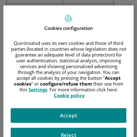
IDCQ HOSPITALES Y
Hospital Universitario
SANIDAD S.L.U.
Quirónsalud Madrid
Calle Ramírez de
Hospital Universitari
Cookies configuration
Arellano, 21 Madrid
General de Catalunya
(28043)
Quirónsalud uses its own cookies and those of third
Hospital Universitario
parties (located in countries whose legislation does not
Quirónsalud Sur
guarantee an adequate level of data protection) for
user authentication, statistical analysis, improving
Hospital Quirónsalud
services and showing personalised advertising
Barcelona
through the analysis of your navigation. You can
Hospital Quirónsalud
accept all cookies by pressing the button "
Accept
cookies
" or
configure/refuse them
their use from
Zaragoza
this
Settings
. For more information click here:
Hospital Quirónsalud
Cookie policy
Córdoba
Hospital Quirónsalud
Accept
Málaga
Hospital Quirónsalud
Reject
Marbella