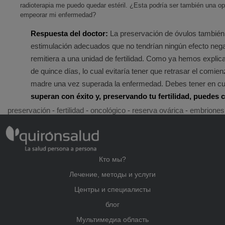
radioterapia me puedo quedar estéril. ¿Esta podría ser también una o
empeorar mi enfermedad?
Respuesta del doctor:
La preservación de óvulos también 
estimulación adecuados que no tendrían ningún efecto negat
remitiera a una unidad de fertilidad. Como ya hemos expli
de quince días, lo cual evitaría tener que retrasar el comien
madre una vez superada la enfermedad. Debes tener en c
superan con éxito y, preservando tu fertilidad, puedes 
preservación
-
fertilidad
-
oncológico
-
reserva ovárica
-
embriones
Кто мы?
Лечение, методы и услуги
Центры и специалисты
блог
Мультимедиа область