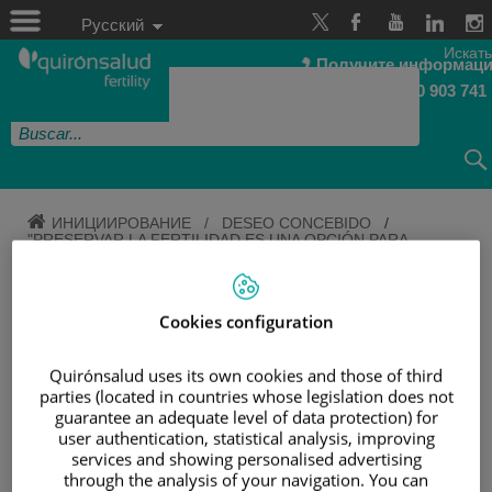
Перейти
Selector
к
Idioma
Русский
de
содержимому
Activo
idioma
Искать
Получите информаци
900 903 741
ИНИЦИИРОВАНИЕ
/
DESEO CONCEBIDO
/
"PRESERVAR LA FERTILIDAD ES UNA OPCIÓN PARA
PACIENTES ONCOLÓGICAS Y MUJERES QUE QUIERAN
POSPONER LA MATERNIDAD "
Cookies configuration
"PRESERVAR LA FERTILIDAD
ES UNA OPCIÓN PARA
Quirónsalud uses its own cookies and those of third
parties (located in countries whose legislation does not
PACIENTES ONCOLÓGICAS Y
guarantee an adequate level of data protection) for
MUJERES QUE QUIERAN
user authentication, statistical analysis, improving
services and showing personalised advertising
POSPONER LA MATERNIDAD
through the analysis of your navigation. You can