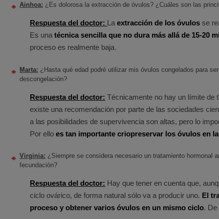
Ainhoa:
¿Es dolorosa la extracción de óvulos? ¿Cuáles son las princ
Respuesta del doctor:
La
extracción de los óvulos
se re
Es una
técnica sencilla que no dura más allá de 15-20 
proceso es realmente baja.
Marta:
¿Hasta qué edad podré utilizar mis óvulos congelados para ser 
descongelación?
Respuesta del doctor:
Técnicamente no hay un límite de t
existe una recomendación por parte de las sociedades cient
a las posibilidades de supervivencia son altas, pero lo im
Por ello
es tan importante criopreservar los óvulos en la 
Virginia:
¿Siempre se considera necesario un tratamiento hormonal ant
fecundación?
Respuesta del doctor:
Hay que tener en cuenta que, aunqu
ciclo ovárico, de forma natural sólo va a producir uno.
El t
proceso y obtener varios óvulos en un mismo ciclo
. De