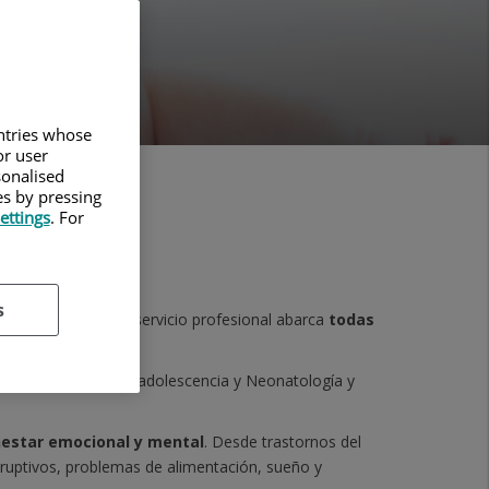
Joven
untries whose
or user
sonalised
es by pressing
ettings
. For
s
d privada. Nuestro servicio profesional abarca
todas
gía, Medicina de la adolescencia y Neonatología y
nestar emocional y mental
. Desde trastornos del
sruptivos, problemas de alimentación, sueño y