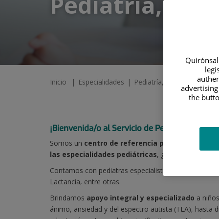
Pediatría, Ado
Quirónsalu
legi
authen
Inicio
Especialidades
Pediatría, Adolescencia y 
advertising
the butto
¡Bienvenida/o al Servicio de Pediatría, Adole
Somos un
centro de referencia pediátrica
con una
las especialidades pediátricas
, garantizan una at
Contamos con pediatras especialistas en Endocrinolo
Lactancia, entre otras.
Brindamos
apoyo integral y especializado
a niños
ánimo, ansiedad y del espectro autista (TEA), hasta 