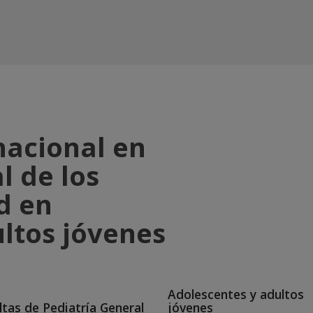
nacional en
l de los
d en
ltos jóvenes
Adolescentes y adultos
tas de Pediatría General
jóvenes