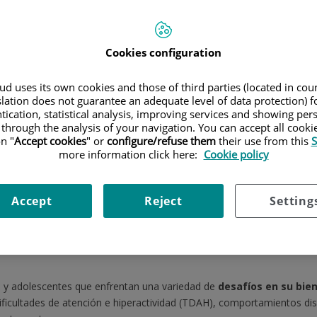
lescencia y Adulto 
Cookies configuration
d uses its own cookies and those of third parties (located in co
slation does not guarantee an adequate level of data protection) f
tication, statistical analysis, improving services and showing per
Adulto Joven
 through the analysis of your navigation. You can accept all cooki
n "
Accept cookies
" or
configure/refuse them
their use from this
S
more information click here:
Cookie policy
scencia y Adulto Jóven del Hospital Ruber Internacional!
Accept
Reject
Setting
 amplia trayectoria consolidada en decadas de ejercicio en la sanida
ención integral para cada etapa del crecimiento de los niños.
gía, Neumología y Alergia, Reumatología, Gastroenterología, Nefrolo
 y adolescentes que enfrentan una variedad de
desafíos en su bie
dificultades de atención e hiperactividad (TDAH), comportamientos di