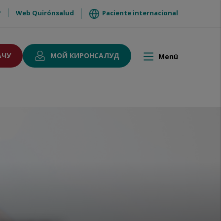
?
Web Quirónsalud
Paciente internacional
АЧУ
МОЙ КИРОНСАЛУД
Menú
Toggle
navigation