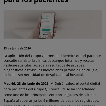
de
usuarios
facilitando
una
atención
más
23 de junio de 2026
ágil
La aplicación del Grupo Quirónsalud permite que el paciente
consulte su historia clínica, descargue informes y recetas,
y
gestione sus citas, acceda a resultados de pruebas
diagnósticas o revise las indicaciones previas a una cirugía,
personalizada
todo ello sin necesidad de desplazarse al hospital.
para
Madrid, 23 de junio de 2026.
MiQuirónsalud, el portal digital
los
para pacientes del Grupo Quirónsalud, se ha consolidado
como uno de los principales entornos digitales de salud en
pacientes
España al superar ya los 9 millones de usuarios registrados.