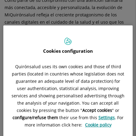
Como parte de su compromiso con una atención sanitaria
más conectada, accesible y personalizada, la evolución de
MiQuirónsalud refleja el creciente protagonismo de los
canales digitales en el cuidado de la salud y el uso que los
ciudadanos hacen de la tecnología para tener autonomía e
inmediatez en este ámbito, con garantía de privacidad. De
hecho, actualmente, más del 80 % de los usuarios registrados
Cookies configuration
son activos en el portal, que acumula una media diaria de
más de 550.000 accesos, cerca de 280.000 citas gestionadas y
más de 200.000 informes clínicos consultados cada día.
Quirónsalud uses its own cookies and those of third
Además, la plataforma contabiliza diariamente más de 3.700
parties (located in countries whose legislation does not
nuevos registros, 25.000 procesos de autoadmisión realizados
guarantee an adequate level of data protection) for
antes de acudir a consulta, 50.000 notificaciones enviadas y
user authentication, statistical analysis, improving
16.000 prescripciones.
services and showing personalised advertising through
the analysis of your navigation. You can accept all
cookies by pressing the button "
Accept cookies
" or
configure/refuse them
their use from this
Settings
. For
more information click here:
Cookie policy