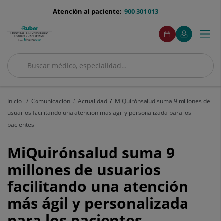
Saltar al contenido
menu-
Atención al paciente:
900 301 013
telefono
menuAcceso
Este
Este
Pedir
Mi
Togg
Menú
enlace
enlace
cita
Quirónsalud
se
se
navi
abrirá
abrirá
en
en
Buscar
una
una
Buscar
ventana
ventana
nueva.
nueva.
Inicio
Comunicación
Actualidad
MiQuirónsalud suma 9 millones de
usuarios facilitando una atención más ágil y personalizada para los
pacientes
MiQuirónsalud
MiQuirónsalud suma 9
suma
millones de usuarios
facilitando una atención
9
más ágil y personalizada
millones
para los pacientes