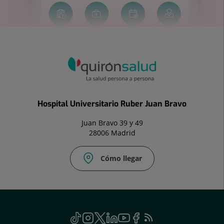
Hospital Universitario Ruber Juan Bravo
Juan Bravo 39 y 49
28006 Madrid
Cómo llegar
Social
TikTok
Este
Instagram
Este
Twitter
Enlace
Linkedin
Este
Youtube
Este
Facebook
Enlace
Feed
Este