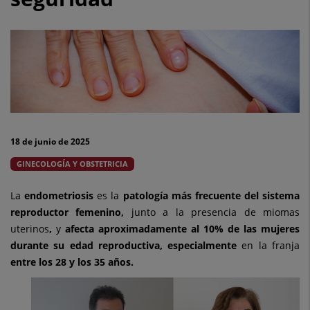
cirugía
de
la
endometriosis
profunda
reducen
18 de junio de 2025
las
GINECOLOGÍA Y OBSTETRICIA
complicaciones
La
endometriosis
es la
patología más frecuente del sistema
y
reproductor femenino,
junto a la presencia de miomas
uterinos
,
y
afecta aproximadamente al 10% de las mujeres
mejoran
durante su edad reproductiva, especialmente
en la franja
el
entre los 28 y los 35 años.
resultado