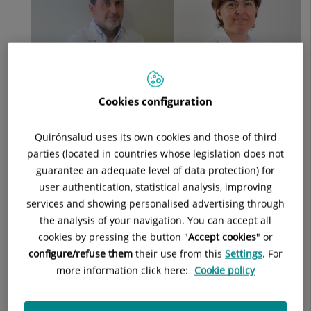
y
la
seguridad
Cookies configuration
Quirónsalud uses its own cookies and those of third
parties (located in countries whose legislation does not
guarantee an adequate level of data protection) for
Se define como la
presencia de mucosa de tipo endometrial
user authentication, statistical analysis, improving
fuera de la cavidad uterina
, concretamente en la cavidad
services and showing personalised advertising through
abdominal o pélvica.
Se manifiesta durante los años
the analysis of your navigation. You can accept all
reproductivos y
se asocia con dolor e infertilidad
: se calcula
cookies by pressing the button "
Accept cookies
" or
que de las mujeres que sufren dolor con la regla padecen
configure/refuse them
their use from this
Settings
. For
endometriosis el 50%, mientras que entre un 30% y un 50%
more information click here:
Cookie policy
de las mujeres que sufren endometriosis tienen problemas
de fertilidad, debido al empeoramiento que provoca en la
calidad de los ovocitos y de los embriones y al estrés oxidativo