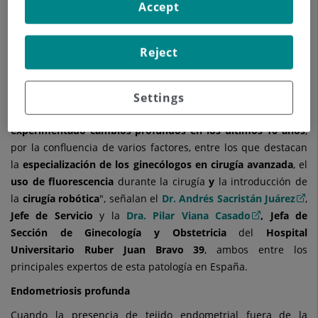
Accept
que causa.
Los
síntomas más frecuentes
son la dismenorrea -
Reject
menstruación difícil y dolorosa-, la dispareunia -coito
doloroso-, la disquexia -dolor al defecar durante el ciclo
menstrual- y la disuria -dolor o escozor al orinar-.
Settings
"E
l tratamiento quirúrgico de la endometriosis ha
experimentado cambios profundos en los últimos 10 años
,
por la confluencia de varios factores, entre los que destacan
la
especialización de los ginecólogos en cirugía avanzada
, el
uso de fluorescencia
durante la cirugía
y
la introducción de
la
cirugía robótica
", señalan el
Dr. Andrés Sacristán Juárez
,
Jefe de Servicio
y la
Dra. Pilar Viana Casado
, Jefa de
Sección de Ginecología y Obstetricia
del
Hospital
Universitario Ruber Juan Bravo 39
, ambos entre los
principales expertos de esta patología en España.
Endometriosis profunda
Cuando la presencia de tejido endometrial fuera de la