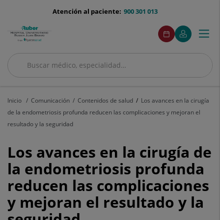
Saltar al contenido
menu-
Atención al paciente:
900 301 013
telefono
menuAcceso
Este
Este
Pedir
Mi
Togg
Menú
enlace
enlace
cita
Quirónsalud
se
se
navi
abrirá
abrirá
en
en
Buscar
una
una
Buscar
ventana
ventana
nueva.
nueva.
Inicio
Comunicación
Contenidos de salud
Los avances en la cirugía
de la endometriosis profunda reducen las complicaciones y mejoran el
resultado y la seguridad
Los
Los avances en la cirugía de
avances
la endometriosis profunda
reducen las complicaciones
en
y mejoran el resultado y la
la
seguridad