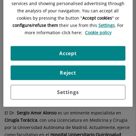
services and showing personalised advertising through
28006 Madrid
the analysis of your navigation. You can accept all
cookies by pressing the button "
Accept cookies
" or
910 687 999
configure/refuse them
their use from this
Settings
. For
more information click here:
Cookie policy
Hospital Universitario La Luz
Accept
C/ Maestro Ángel Llorca, 8
28003 Madrid
Reject
914 530 200
Settings
El Dr.
Sergio
Amor Alonso
es un eminente especialista en
Cirugía Torácica
, con una Licenciatura en Medicina y Cirugía
por la Universidad Autónoma de Madrid. Actualmente, ejerce
como facultativo en el
Hospital Universitario Quirónsalud