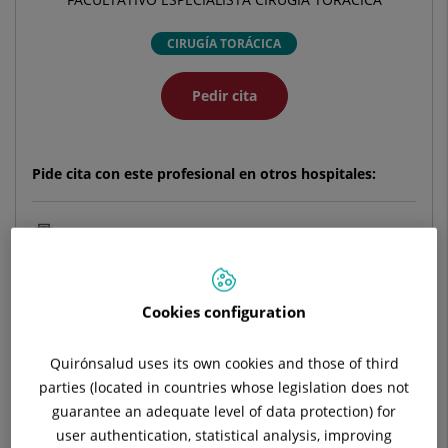
CIRUGÍA TORÁCICA
Pedir cita
Pide cita con este profesional en otros hospitales:
Hospital Universitario Quirónsalud Pozuelo
C/ Diego de Velázquez, 1
28223 Pozuelo de Alarcón Madrid
Cookies configuration
914 521 900
Quirónsalud uses its own cookies and those of third
parties (located in countries whose legislation does not
guarantee an adequate level of data protection) for
Hospital Universitario Ruber Juan Bravo
user authentication, statistical analysis, improving
C/ Juan Bravo, 39 y 49