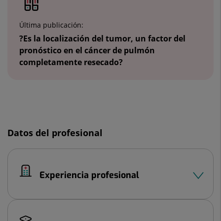
2
Última publicación:
?Es la localización del tumor, un factor del
pronóstico en el cáncer de pulmón
completamente resecado?
Diapositiva
1
de
Datos del profesional
2
Experiencia profesional