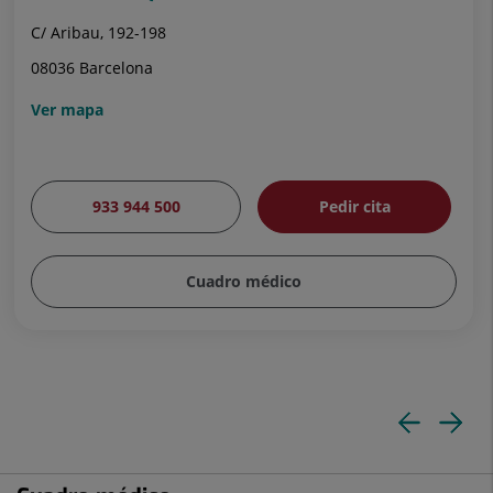
C/ Aribau, 192-198
08036 Barcelona
Ver mapa
933 944 500
Pedir cita
Cuadro médico
Dia
Di
ante
si