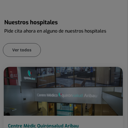
Nuestros hospitales
Pide cita ahora en alguno de nuestros hospitales
Ver todos
Número
de
diapositivas:
61
Centre Mèdic Quirónsalud Aribau