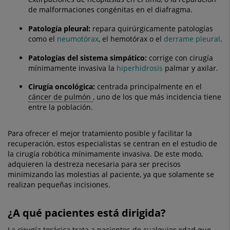
de malformaciones congénitas en el diafragma.
Patología pleural:
repara quirúrgicamente patologías
como el
neumotórax
, el hemotórax o el
derrame pleural
.
Patologías del sistema simpático:
corrige con cirugía
mínimamente invasiva la
hiperhidrosis
palmar y axilar.
Cirugía oncológica:
centrada principalmente en el
cáncer de pulmón
, uno de los que más incidencia tiene
entre la población.
Para ofrecer el mejor tratamiento posible y facilitar la
recuperación, estos especialistas se centran en el estudio de
la cirugía robótica mínimamente invasiva. De este modo,
adquieren la destreza necesaria para ser precisos
minimizando las molestias al paciente, ya que solamente se
realizan pequeñas incisiones.
¿A qué pacientes está dirigida?
La cirugía torácica trata a pacientes de cualquier edad que