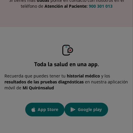
Si tienes más
dudas
ponte en contacto con nosotros en el
teléfono de
Atención al Paciente:
900 301 013
Toda la salud en una app.
Recuerda que puedes tener tu
historial médico
y los
resultados de las pruebas diagnósticas
en nuestra aplicación
móvil de
Mi Quirónsalud
App
App Store
Google play
link
Enlace a una aplicación externa.
Enlace a una aplicación externa