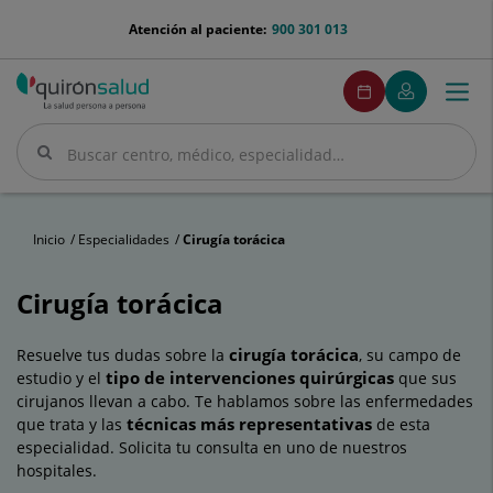
Saltar al contenido
menu-
Atención al paciente:
900 301 013
telefono
menuPedirCita
Pedir
Mi
Togg
Menú
cita
Quirónsalud
navi
Buscar
Buscar
Inicio
Especialidades
Cirugía torácica
Cirugía torácica
cirugía torácica
Resuelve tus dudas sobre la
, su campo de
tipo de intervenciones quirúrgicas
estudio y el
que sus
cirujanos llevan a cabo. Te hablamos sobre las enfermedades
técnicas más representativas
que trata y las
de esta
especialidad. Solicita tu consulta en uno de nuestros
hospitales.