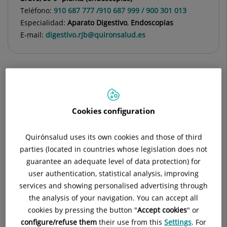
Teléfono:
910 687 777 /910 687 999 / 900 301 013
Especialidad:
Aparato Digestivo
,
Endoscopias
E-mail:
digestivo.rjb@quironsalud.es
Descripción
Equipo Médico
Cookies configuration
Quirónsalud uses its own cookies and those of third
parties (located in countries whose legislation does not
Consulta la
información completa
de esta
guarantee an adequate level of data protection) for
especialidad
en la
web de Quirónsalud.
user authentication, statistical analysis, improving
services and showing personalised advertising through
the analysis of your navigation. You can accept all
Los especialistas del servicio de aparato digestivo de Hospital
cookies by pressing the button "
Accept cookies
" or
Ruber Juan Bravo se ocupan de las enfermedades que
configure/refuse them
their use from this
Settings
. For