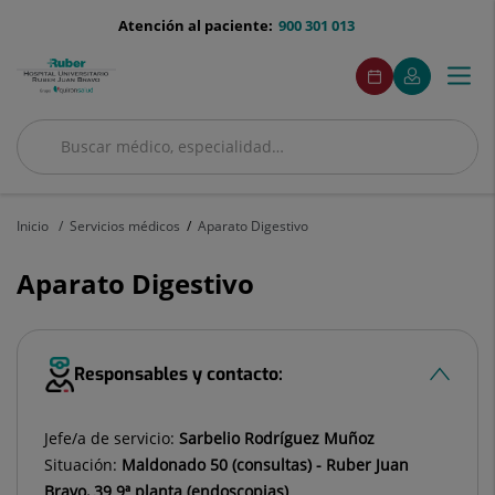
Saltar al contenido
menu-
Atención al paciente:
900 301 013
telefono
menuAcceso
Este
Este
Pedir
Mi
Togg
Menú
enlace
enlace
cita
Quirónsalud
se
se
navi
abrirá
abrirá
en
en
Buscar
una
una
Buscar
ventana
ventana
nueva.
nueva.
Inicio
Servicios médicos
Aparato Digestivo
Aparato Digestivo
Responsables y contacto:
Jefe/a de servicio:
Sarbelio Rodríguez Muñoz
Situación:
Maldonado 50 (consultas) - Ruber Juan
Bravo, 39 9ª planta (endoscopias)