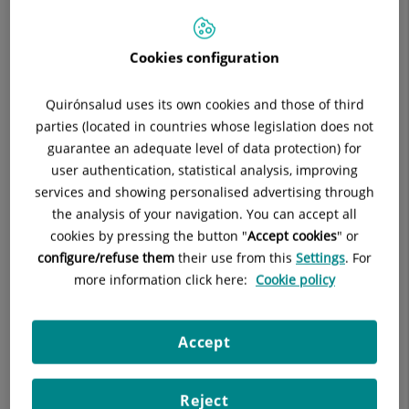
Ver ficha
Pedir cita
Cookies configuration
Jefes Asociados
Quirónsalud uses its own cookies and those of third
parties (located in countries whose legislation does not
Alberto Ibáñez Pinto
guarantee an adequate level of data protection) for
user authentication, statistical analysis, improving
FACULTATIVO ESPECIALISTA APARATO
services and showing personalised advertising through
DIGESTIVO
the analysis of your navigation. You can accept all
Aparato Digestivo
cookies by pressing the button "
Accept cookies
" or
configure/refuse them
their use from this
Settings
. For
Ver ficha
Pedir cita
more information click here:
Cookie policy
Accept
Beatriz Arberas Diez
FACULTATIVO ESPECIALISTA APARATO
Reject
DIGESTIVO