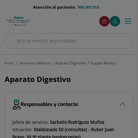
Saltar al contenido
menu-
Atención al paciente:
900 301 013
telefono
menuAcceso
Este
Este
Pedir
Mi
Togg
Menú
enlace
enlace
cita
Quirónsalud
se
se
navi
abrirá
abrirá
en
en
Buscar
una
una
Buscar
ventana
ventana
nueva.
nueva.
Inicio
Servicios médicos
Aparato Digestivo
Equipo Médico
Aparato Digestivo
Responsables y contacto:
Jefe/a de servicio:
Sarbelio Rodríguez Muñoz
Situación:
Maldonado 50 (consultas) - Ruber Juan
Bravo, 39 9ª planta (endoscopias)