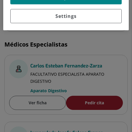
Aparato Digestivo
Settings
Ver ficha
Pedir cita
Médicos Especialistas
Carlos Esteban Fernandez-Zarza
FACULTATIVO ESPECIALISTA APARATO
DIGESTIVO
Aparato Digestivo
Ver ficha
Pedir cita