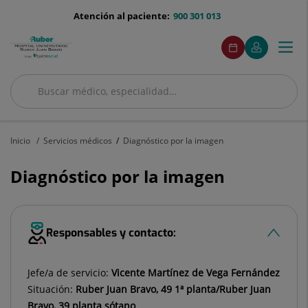
Saltar al contenido
menu-
Atención al paciente:
900 301 013
telefono
menuAcceso
Este
Este
Pedir
Mi
Togg
Menú
enlace
enlace
cita
Quirónsalud
se
se
navi
abrirá
abrirá
en
en
Buscar
una
una
Buscar
ventana
ventana
nueva.
nueva.
Inicio
Servicios médicos
Diagnóstico por la imagen
Diagnóstico por la imagen
Responsables y contacto:
Jefe/a de servicio:
Vicente Martínez de Vega Fernández
Situación:
Ruber Juan Bravo, 49 1ª planta/Ruber Juan
Bravo, 39 planta sótano