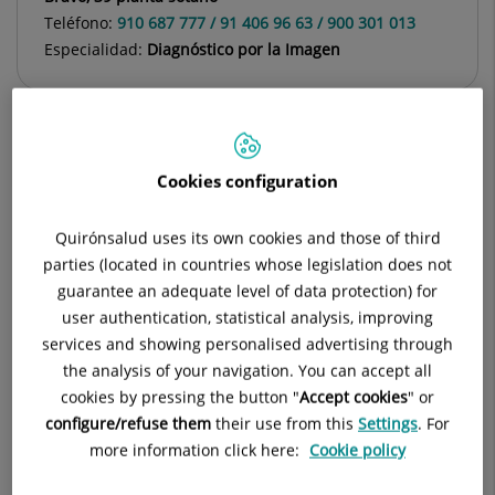
Teléfono:
910 687 777 / 91 406 96 63 / 900 301 013
Especialidad:
Diagnóstico por la Imagen
Descripción
Equipamiento
Preparación p
Cookies configuration
Quirónsalud uses its own cookies and those of third
parties (located in countries whose legislation does not
guarantee an adequate level of data protection) for
Consulta la
información completa
de esta
user authentication, statistical analysis, improving
especialidad
en la
web de Quirónsalud.
services and showing personalised advertising through
the analysis of your navigation. You can accept all
cookies by pressing the button "
Accept cookies
" or
El servicio de Diagnóstico por la Imagen tiene como fin el
configure/refuse them
their use from this
Settings
. For
diagnóstico y tratamiento de las enfermedades utilizando
more information click here:
Cookie policy
como soporte técnico fundamental las imágenes y los datos