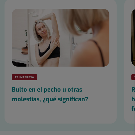
Número
de
diapositivas:
3
TE INTERESA
Bulto en el pecho u otras
R
molestias, ¿qué significan?
h
f
Diapositiva
1