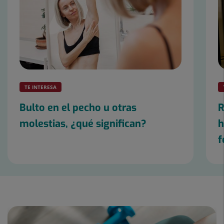
TE INTERESA
Bulto en el pecho u otras
R
molestias, ¿qué significan?
h
f
Diapositiva
1
de
3