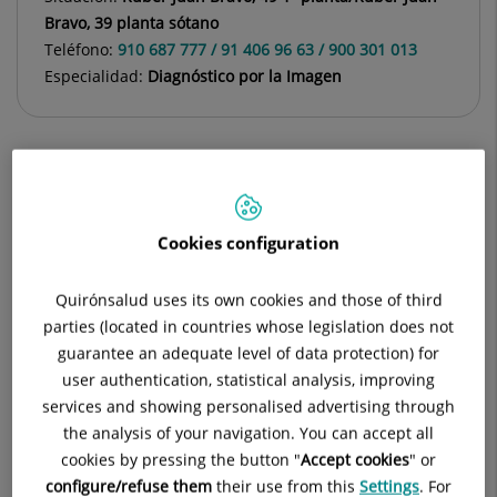
Bravo, 39 planta sótano
Teléfono:
910 687 777 / 91 406 96 63 / 900 301 013
Especialidad:
Diagnóstico por la Imagen
Descripción
Equipamiento
Preparación p
Cookies configuration
Quirónsalud uses its own cookies and those of third
parties (located in countries whose legislation does not
Densitometría
guarantee an adequate level of data protection) for
user authentication, statistical analysis, improving
services and showing personalised advertising through
Ecografía con ayuno
the analysis of your navigation. You can accept all
cookies by pressing the button "
Accept cookies
" or
configure/refuse them
their use from this
Settings
. For