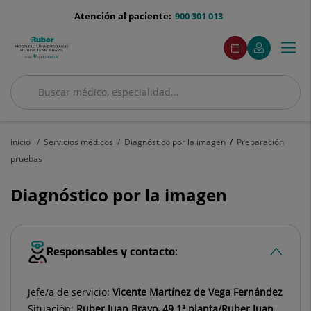
Saltar al contenido
menu-
Atención al paciente:
900 301 013
telefono
menuAcceso
Este
Este
Pedir
Mi
Togg
Menú
enlace
enlace
cita
Quirónsalud
se
se
navi
abrirá
abrirá
en
en
Buscar
una
una
Buscar
ventana
ventana
nueva.
nueva.
Inicio
Servicios médicos
Diagnóstico por la imagen
Preparación
pruebas
Diagnóstico por la imagen
Responsables y contacto:
Jefe/a de servicio:
Vicente Martínez de Vega Fernández
Situación:
Ruber Juan Bravo, 49 1ª planta/Ruber Juan