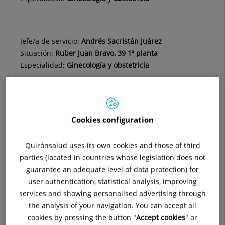
Jefe/a de servicio:
Andrés Sacristán Juárez
Situación:
Ruber Juan Bravo, 39 1ª planta
Especialidad:
Ginecología y obstetricia
Cookies configuration
Descripción
Equipos Médicos
Diagnóstico
Quirónsalud uses its own cookies and those of third
parties (located in countries whose legislation does not
guarantee an adequate level of data protection) for
user authentication, statistical analysis, improving
Consulta la
información completa
de esta
services and showing personalised advertising through
especialidad
en la
web de Quirónsalud.
the analysis of your navigation. You can accept all
cookies by pressing the button "
Accept cookies
" or