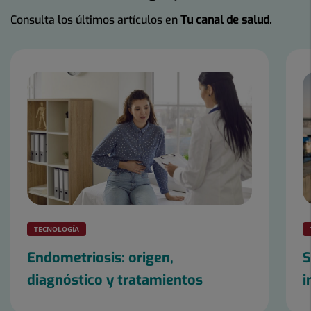
Consulta los últimos artículos en
Tu canal de salud.
Número
de
diapositivas:
5
TECNOLOGÍA
Endometriosis: origen,
S
diagnóstico y tratamientos
i