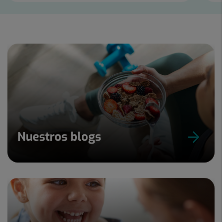
Diapositiva
1
de
5
Nuestros blogs