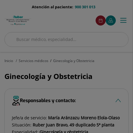
Saltar al contenido
menu-
Atención al paciente:
900 301 013
telefono
menuAcceso
Este
Este
Pedir
Mi
Togg
Menú
enlace
enlace
cita
Quirónsalud
se
se
navi
abrirá
abrirá
en
en
Buscar
una
una
Buscar
ventana
ventana
nueva.
nueva.
Inicio
Servicios médicos
Ginecología y Obstetricia
Ginecología y Obstetricia
Responsables y contacto:
Jefe/a de servicio:
María Aránzazu Moreno Elola-Olaso
Situación:
Ruber Juan Bravo, 49 duplicado 5ª planta
Especialidad:
Ginecología y obstetricia