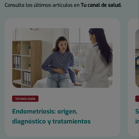
Consulta los últimos artículos en
Tu canal de salud.
Número
de
diapositivas:
5
TECNOLOGÍA
Endometriosis: origen,
S
diagnóstico y tratamientos
i