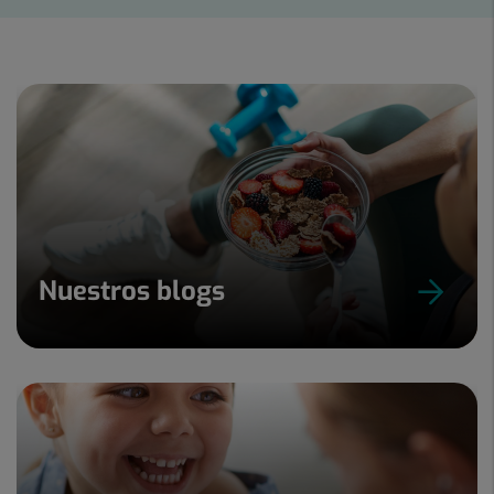
Diapositiva
1
de
5
Nuestros blogs