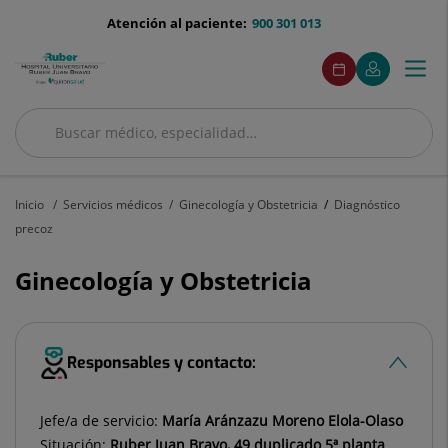
Saltar al contenido
menu-
Atención al paciente:
900 301 013
telefono
menuAcceso
Este
Este
Pedir
Mi
Togg
Menú
enlace
enlace
cita
Quirónsalud
se
se
navi
abrirá
abrirá
en
en
Buscar
una
una
Buscar
ventana
ventana
nueva.
nueva.
Inicio
Servicios médicos
Ginecología y Obstetricia
Diagnóstico
precoz
Ginecología y Obstetricia
Responsables y contacto:
Jefe/a de servicio:
María Aránzazu Moreno Elola-Olaso
Situación:
Ruber Juan Bravo, 49 duplicado 5ª planta