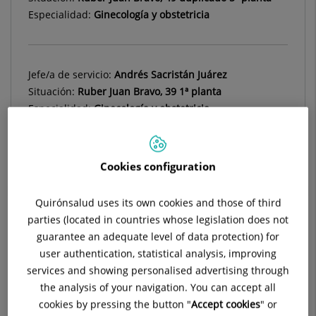
Especialidad:
Ginecología y obstetricia
Jefe/a de servicio:
Andrés Sacristán Juárez
Situación:
Ruber Juan Bravo, 39 1ª planta
Especialidad:
Ginecología y obstetricia
Cookies configuration
Descripción
Equipos Médicos
Diagnóstico
Quirónsalud uses its own cookies and those of third
parties (located in countries whose legislation does not
guarantee an adequate level of data protection) for
user authentication, statistical analysis, improving
services and showing personalised advertising through
the analysis of your navigation. You can accept all
cookies by pressing the button "
Accept cookies
" or
Pide cita sin compromiso