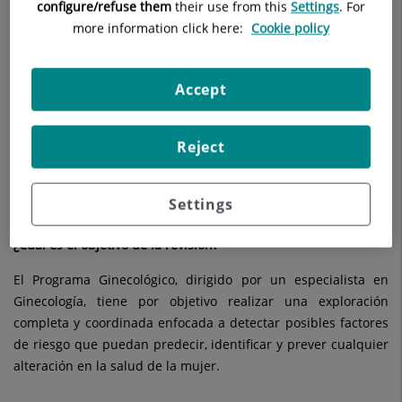
configure/refuse them
their use from this
Settings
. For
more information click here:
Cookie policy
Solicitar información
Accept
¿A qué tipo de personas va dirigido?
El Programa Ginecológico de Diagnóstico Precoz está
Reject
destinado a aquellas mujeres que desean evaluar su estado
de salud y prevenir patologías oncológicas y ginecológicas
asociadas a su edad, historia familiar e historia clínica.
Settings
¿Cuál es el objetivo de la revisión?
El Programa Ginecológico, dirigido por un especialista en
Ginecología, tiene por objetivo realizar una exploración
completa y coordinada enfocada a detectar posibles factores
de riesgo que puedan predecir, identificar y prever cualquier
alteración en la salud de la mujer.