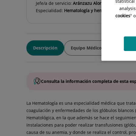
statistica
Jefe/a de servicio:
Aránzazu Alonso Alonso
analysis
Especialidad:
Hematología y hemoterapia
cookies
" 
Descripción
Equipo Médico
Consulta la
información completa
de esta
es
La Hematología es una especialidad médica que trata
coagulación y enfermedades de los glóbulos blancos 
Hematológica, en la que además se hace el seguimient
instalaciones para poder realizar transfusiones (glób
causa de su anemia, y donde se realiza el control, p