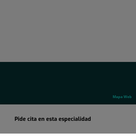
Social
Genérico
Mapa Web
Pide cita en esta especialidad
Pide cita en esta especialidad