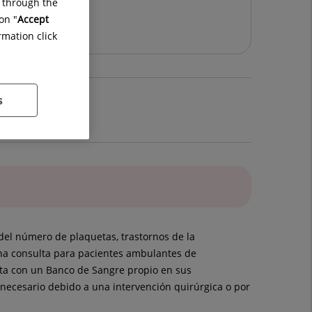
g through the
icado 4ª planta
on "
Accept
rmation click
s
del número de plaquetas, trastornos de la
una consulta para pacientes ambulantes de
enta con un Banco de Sangre propio en sus
 necesario debido a una intervención quirúrgica o por