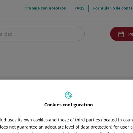
menuTop
Trabaja con nosotros
FAQS
Formulario de conta
menuAcce
Pe
estro centro
Pacientes y visitantes
Investigación
Comunicación
Doc
apia
Cookies configuration
ud uses its own cookies and those of third parties (located in cou
 does not guarantee an adequate level of data protection) for user a