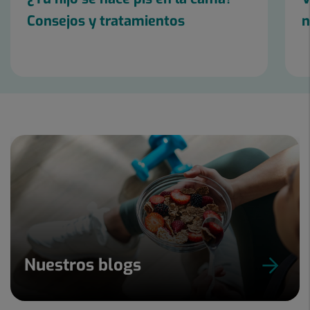
Consejos y tratamientos
n
Diapositiva
1
de
9
Nuestros blogs