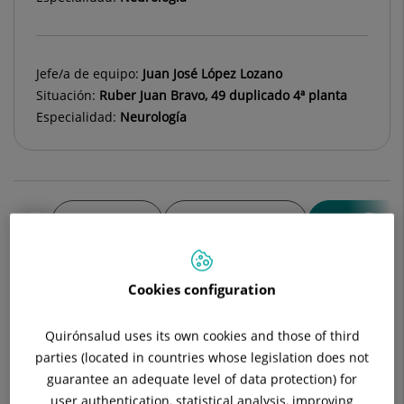
Jefe/a de equipo:
Juan José López Lozano
Situación:
Ruber Juan Bravo, 49 duplicado 4ª planta
Especialidad:
Neurología
Descripción
Equipos Médicos
Enfermedade
Cookies configuration
Transtornos de la conciencia.
Quirónsalud uses its own cookies and those of third
Dolor neuropático.
parties (located in countries whose legislation does not
guarantee an adequate level of data protection) for
Mareos.
user authentication, statistical analysis, improving