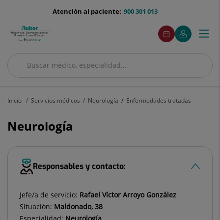
Saltar al contenido
menu-
Atención al paciente:
900 301 013
telefono
menuAcceso
Este
Este
Pedir
Mi
Togg
Menú
enlace
enlace
cita
Quirónsalud
se
se
navi
abrirá
abrirá
en
en
Buscar
una
una
Buscar
ventana
ventana
nueva.
nueva.
Inicio
Servicios médicos
Neurología
Enfermedades tratadas
Neurología
Responsables y contacto:
Jefe/a de servicio:
Rafael Víctor Arroyo González
Situación:
Maldonado, 38
Especialidad:
Neurología