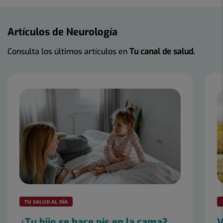
Artículos de Neurología
Consulta los últimos artículos en
Tu canal de salud.
Número
de
diapositivas:
9
TU SALUD AL DÍA
¿Tu hijo se hace pis en la cama?
V