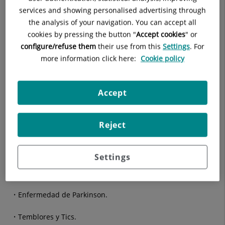
services and showing personalised advertising through
Vértigos.
the analysis of your navigation. You can accept all
cookies by pressing the button "
Accept cookies
" or
Inestabilidad y trastornos de la marcha.
configure/refuse them
their use from this
Settings
. For
more information click here:
Cookie policy
Paralisis facial.
Neuralgias faciales.
Accept
Transtornos visuales de causa no oftalmológica periférica.
Reject
Epilepsias y transtornos convulsivos de distintas clases.
Esclerosis multiple.
Settings
Cefalea.
Enfermedad de Parkinson.
Temblores y Tics.