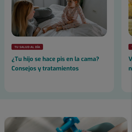
TU SALUD AL DÍA
¿Tu hijo se hace pis en la cama?
V
Consejos y tratamientos
n
Diapositiva
1
de
9