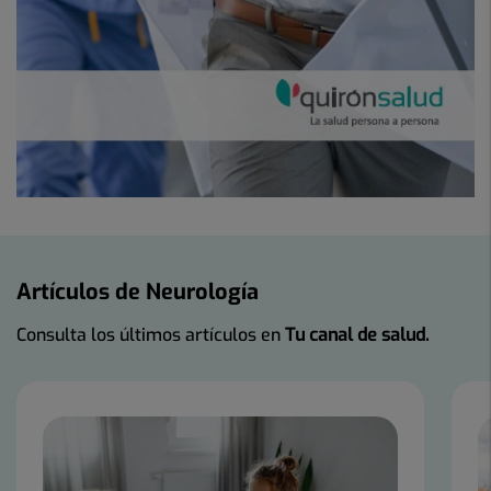
Artículos de Neurología
Consulta los últimos artículos en
Tu canal de salud.
Número
de
diapositivas:
9