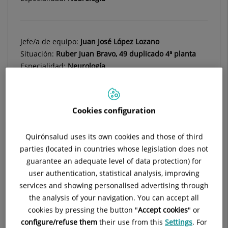
Jefe/a de equipo:
Juan José López Lozano
Situación:
Ruber Juan Bravo, 49 duplicado 4ª planta
Especialidad:
Neurología
Cookies configuration
Descripción
Equipos Médicos
Enfermedade
Quirónsalud uses its own cookies and those of third
parties (located in countries whose legislation does not
guarantee an adequate level of data protection) for
user authentication, statistical analysis, improving
Conoce la
Unidad de Ictus de Quirónsalud Madrid
.
services and showing personalised advertising through
the analysis of your navigation. You can accept all
cookies by pressing the button "
Accept cookies
" or
configure/refuse them
their use from this
Settings
. For