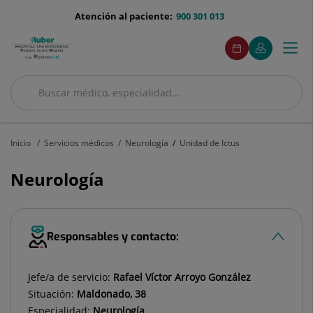
Saltar al contenido
menu-
Atención al paciente:
900 301 013
telefono
menuAcceso
Este
Este
Pedir
Mi
Togg
Menú
enlace
enlace
cita
Quirónsalud
se
se
navi
abrirá
abrirá
en
en
Buscar
una
una
Buscar
ventana
ventana
nueva.
nueva.
Inicio
Servicios médicos
Neurología
Unidad de Ictus
Neurología
Responsables y contacto:
Jefe/a de servicio:
Rafael Víctor Arroyo González
Situación:
Maldonado, 38
Especialidad:
Neurología