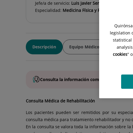
Jefe/a de servicio:
Luis Javier Serratosa Fernánde
Especialidad:
Medicina Física y Rehabilitación
Quirónsal
legislation
statistica
Descripción
Equipo Médico
analysis
cookies
" 
Consulta la
información completa
de esta
es
Consulta Médica de Rehabilitación
Los pacientes pueden ser remitidos por su especial
consulta médica para tratamiento rehabilitador y no q
En la consulta se valora toda la información sobre l