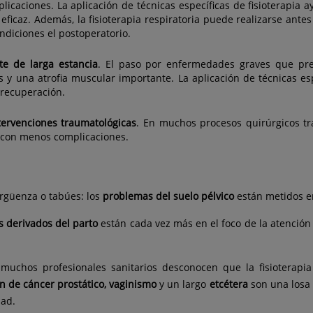
icaciones. La aplicación de técnicas específicas de fisioterapia a
 eficaz. Además, la fisioterapia respiratoria puede realizarse antes
ndiciones el postoperatorio.
nte de larga estancia
. El paso por enfermedades graves que prec
y una atrofia muscular importante. La aplicación de técnicas espec
 recuperación.
ntervenciones traumatológicas
. En muchos procesos quirúrgicos tra
 con menos complicaciones.
ergüenza o tabúes: los
problemas del suelo pélvico
están metidos en
s derivados del parto
están cada vez más en el foco de la atención
muchos profesionales sanitarios desconocen que la fisioterapia
ón de cáncer prostático, vaginismo
y un largo
etcétera
son una losa 
dad.