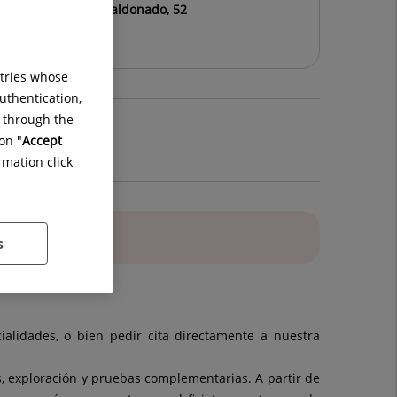
Ruber Juan Bravo Maldonado, 52
ntries whose
uthentication,
g through the
on "
Accept
rmation click
s
ialidades, o bien pedir cita directamente a nuestra
s, exploración y pruebas complementarias. A partir de