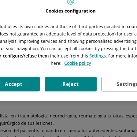
z
Situación:
Centro de rehabilitación 
Cookies configuration
ud uses its own cookies and those of third parties (located in cou
 does not guarantee an adequate level of data protection) for user a
l analysis, improving services and showing personalised advertisin
 of your navigation. You can accept all cookies by pressing the butt
or
configure/refuse them
their use from this
Settings
. For more info
here:
Cookie policy
pecialidad
en la
web de Quirónsalud.
Accept
Reject
Setting
ista en traumatología, neurocirugía, reumatología u otras espec
uirúrgico de sus lesiones.
a lesión del paciente, tomando en cuenta los antecedentes, síntoma