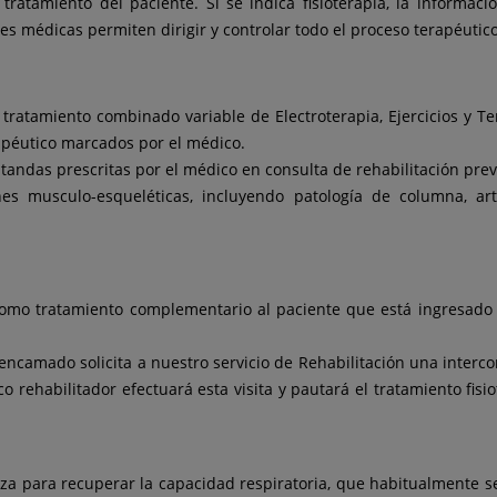
 tratamiento del paciente. Si se indica fisioterapia, la informac
ones médicas permiten dirigir y controlar todo el proceso terapéutic
tratamiento combinado variable de Electroterapia, Ejercicios y Te
rapéutico marcados por el médico.
n tandas prescritas por el médico en consulta de rehabilitación prev
nes musculo-esqueléticas, incluyendo patología de columna, a
n como tratamiento complementario al paciente que está ingresad
encamado solicita a nuestro servicio de Rehabilitación una interco
co rehabilitador efectuará esta visita y pautará el tratamiento fisi
iliza para recuperar la capacidad respiratoria, que habitualmente s