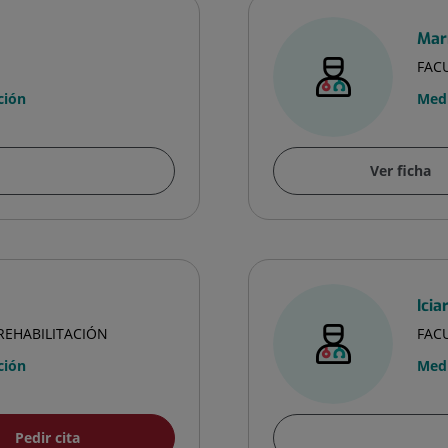
Mar
FACU
ción
Medi
Ver ficha
Ici
 REHABILITACIÓN
FACU
ción
Medi
Pedir cita