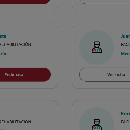
ete
Juan
 REHABILITACIÓN
FACU
ción
Medi
Pedir cita
Ver ficha
Enr
 REHABILITACIÓN
FACU