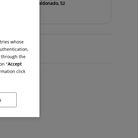
Ruber Juan Bravo Maldonado, 52
ntries whose
uthentication,
g through the
on "
Accept
rmation click
s