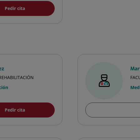
Pedir cita
ez
Mar
 REHABILITACIÓN
FACU
ción
Medi
Pedir cita