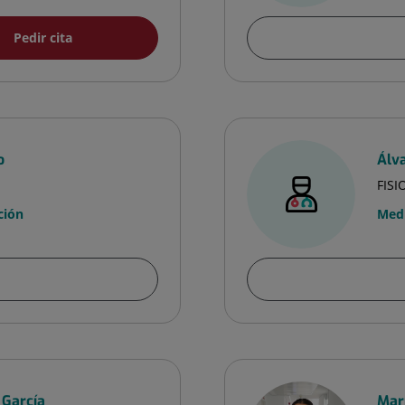
Pedir cita
o
Álv
FIS
ción
Medi
 García
Mar