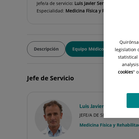
Jefe/a de servicio:
Luis Javier Serratosa Fernánde
Especialidad:
Medicina Física y Rehabilitación
Quirónsal
Descripción
Equipo Médico
legislation
statistica
analysis
cookies
" 
Jefe de Servicio
Luis Javier Serratosa Fe
JEFE/A DE SERVICIO
Medicina Física y Rehabilita