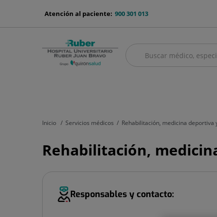
Saltar al contenido
menu-
Atención al paciente:
900 301 013
telefono
Buscar
Buscar
menú
Cuadro médico
Servicios médicos
Aseguradoras y mutuas
Nu
principal
Inicio
Servicios médicos
Rehabilitación, medicina deportiva y
Rehabilitación, medicina
Responsables y contacto: