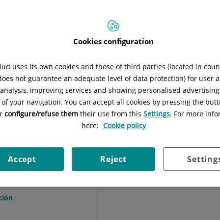
z
Situación:
Centro de rehabilitación 
Cookies configuration
ud uses its own cookies and those of third parties (located in cou
 does not guarantee an adequate level of data protection) for user a
l analysis, improving services and showing personalised advertisin
 of your navigation. You can accept all cookies by pressing the butt
or
configure/refuse them
their use from this
Settings
. For more info
here:
Cookie policy
Accept
Reject
Setting
rnández
ción