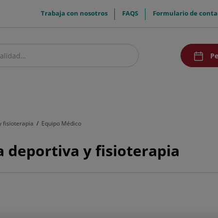
menuTop
Trabaja con nosotros
FAQS
Formulario de conta
menuAcce
Pe
estro centro
Pacientes y visitantes
Investigación
Comunicación
Doc
 fisioterapia
Equipo Médico
 deportiva y fisioterapia