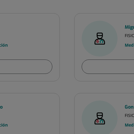
Mig
FIS
ción
Medi
ro
Gon
FIS
ción
Medi