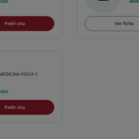
ción
Medi
Pedir cita
Ver ficha
MEDICINA FÍSICA Y
ción
Pedir cita